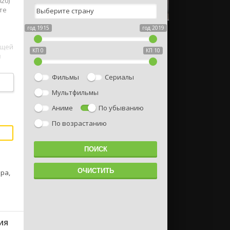
20)
те
год 1915
год 2019
ющей
КП 0
КП 10
м
Фильмы
Сериалы
Мультфильмы
Аниме
По убыванию
По возрастанию
ра,
ия