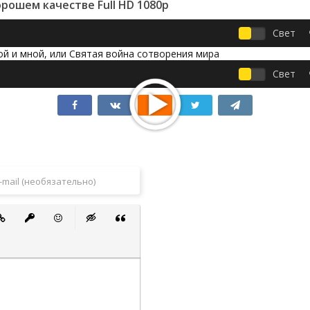
орошем качестве Full HD 1080p
Свет
Свет
 список
ванный список
тавить ссылку
Вставить защищенную ссылку
Вставить смайлик
Вставка скрытого текста
Вставка цитаты