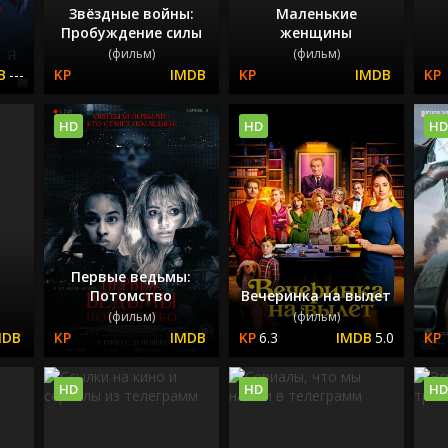
Звёздные войны:
Маленькие
Пробуждение силы
женщины
(фильм)
(фильм)
---
HD
HD
HD
Первые ведьмы:
Потомство
Вечеринка на вылет
(фильм)
(фильм)
6.3
5.0
HD
HD
HD