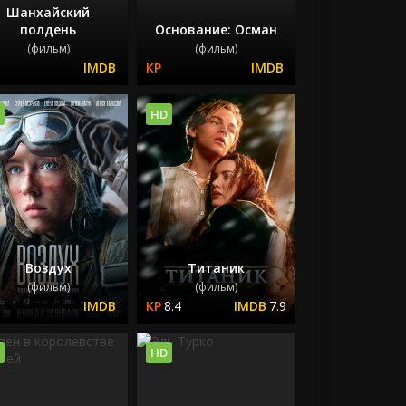
Шанхайский
полдень
Основание: Осман
(фильм)
(фильм)
HD
Воздух
Титаник
(фильм)
(фильм)
8.4
7.9
HD