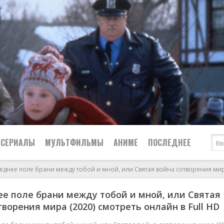
СЕРИАЛЫ
МУЛЬТФИЛЬМЫ
АНИМЕ
ПОСЛЕДНЕЕ
еднее поле брани между тобой и мной, или Святая война сотворения ми
Все
Криминал
е поле брани между тобой и мной, или Святая
Боевики
Мелодрамы
творения мира (2020) смотреть онлайн в Full HD
Военные
2024
Приключения