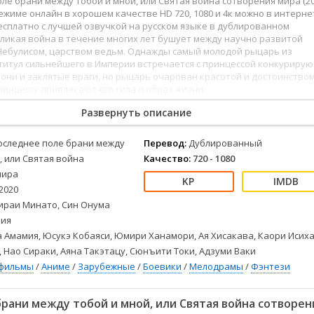
ле брани между тобой и мной, или Святая война сотворения мира (20
Детективы
2023
Семейные
ежиме онлайн в хорошем качестве HD 720, 1080 и 4к можно в интерне
Детские
2022
Спорт
сплатно с лучшей озвучкой на русском языке в дублированном
Драмы
2021
Триллеры
ликая война в течение многих лет бушует между научно развитой
Небулисом, царством ведьм. Однажды самый молодой рыцарь из
Комедии
Ужасы
титул сильнейшего в Империи встречается с принцессой конкуриру
Русские
Фантастика
 они и заклятые враги, но рыцарь очарован красотой и достоинство
ринцессу привлекают его сила и образ жизни.
СССР
Фэнтези
ые
Зарубежные
Развернуть описание
Фильмы из соцетей
оследнее поле брани между
Перевод:
Дублированный
, или Святая война
Качество:
720 - 1080
мира
2020
ираи Минато, Син Онума
ия
 Амамия, Юсукэ Кобаяси, Юмири Ханамори, Ая Хисакава, Каори Исиха
 Нао Сираки, Аяна Такэтацу, Сюнъити Токи, Адзуми Ваки
фильмы
/
Аниме
/
Зарубежные
/
Боевики
/
Мелодрамы
/
Фэнтези
рани между тобой и мной, или Святая война сотворен