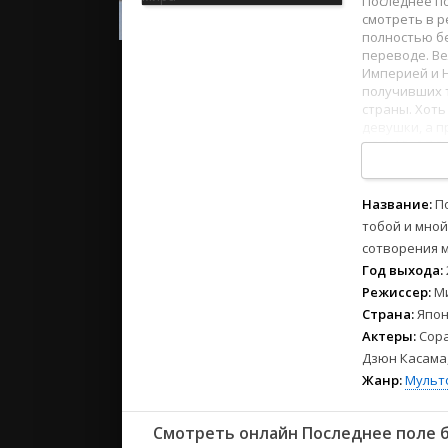
Последнее по
2023
смотреть в р
2022
полностью бе
2021
переводе. Ве
Империей и 
получивших 
Русские
страны. Хоть
девушки, а п
СССР
1
2
3
4
5
6
7
8
Зарубежн
Название:
П
тобой и мной
сотворения 
Год выхода:
Режиссер:
М
Страна:
Япон
Актеры:
Сора
Дзюн Касама,
Жанр:
Мульт
Смотреть онлайн Последнее поле б