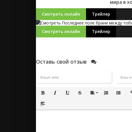
мира в х
Смотреть онлайн
Трейлер
Смотреть онлайн
Трейлер
Оставь свой отзыв
Полужирный
Курсив
Подчеркнутый
Зачеркнутый
Выравнивание
Нумерованный
Маркиро
Вс
Вставка спойлера