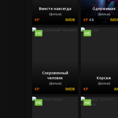
Вместе навсегда
Одержимая
(фильм)
(фильм)
4.8
HD
HD
Сокровенный
человек
Корсаж
(фильм)
(фильм)
HD
HD