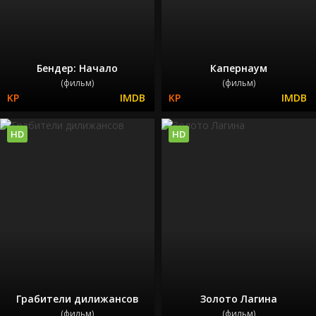
Бендер: Начало
Капернаум
(фильм)
(фильм)
HD
HD
Грабители дилижансов
Золото Лагина
(фильм)
(фильм)