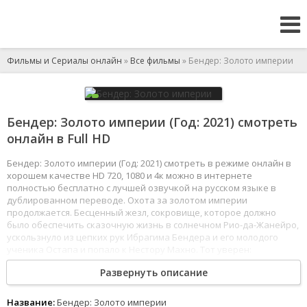
Фильмы и Сериалы онлайн
»
Все фильмы
» Бендер: Золото империи
Бендер: Золото империи (Год: 2021) смотреть
онлайн в Full HD
Бендер: Золото империи (Год: 2021) смотреть в режиме онлайн в
хорошем качестве HD 720, 1080 и 4к можно в интернете
полностью бесплатно с лучшей озвучкой на русском языке в
дублированном переводе. Охота за золотом империи
продолжается. Бесценный жезл, сокровище, которое должно
было обеспечить сказочную жизнь в солнечном Рио-да-Жанейро,
ускользнуло из цепких рук Ибрагима Бендера и его молодого
ученика Остапа и попало к Нестору Махно. Тот уверен:
это далеко не единственная драгоценная реликвия, спрятанная
Развернуть описание
в окрестностях. Так красные, белые, бандиты и партизаны
ввязываются в гонку за мифическим золотом, и Ося вместе
с жуликом-наставником Ибрагимом должен превзойти себя,
Название:
Бендер: Золото империи