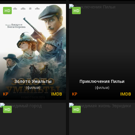
HD
HD
Золото Умальты
Приключения Пильи
(фильм)
(фильм)
HD
HD