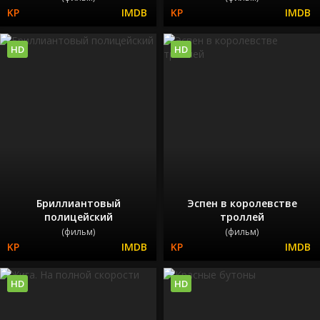
HD
HD
Бриллиантовый
Эспен в королевстве
полицейский
троллей
(фильм)
(фильм)
HD
HD