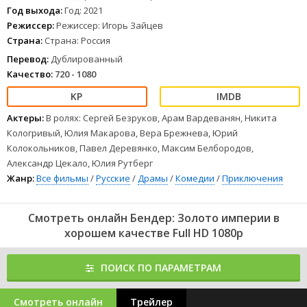
чтобы не попасться и заполучить жезл. А заодно - вернуть
Год выхода:
Год: 2021
доверие прекраснейшей девушки, которая разочаровалась
Режиссер:
Режиссер: Игорь Зайцев
в Осе и выходит замуж.
Страна:
Страна: Россия
1
2
3
4
5
6
7
8
Перевод:
Дублированный
Качество:
720 - 1080
Актеры:
В ролях: Сергей Безруков, Арам Вардеванян, Никита
Кологривый, Юлия Макарова, Вера Брежнева, Юрий
Колокольников, Павел Деревянко, Максим Белбородов,
Александр Цекало, Юлия Рутберг
Жанр:
Все фильмы
/
Русские
/
Драмы
/
Комедии
/
Приключения
Смотреть онлайн Бендер: Золото империи в
хорошем качестве Full HD 1080p
ПОИСК ПО ПАРАМЕТРАМ
Смотреть онлайн
Трейлер