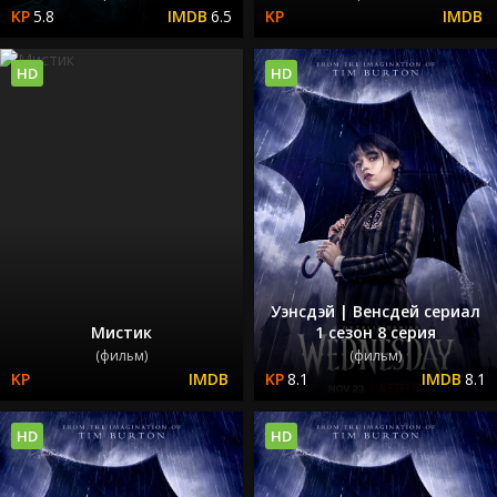
5.8
6.5
HD
HD
Уэнсдэй | Венсдей сериал
Мистик
1 сезон 8 серия
(фильм)
(фильм)
8.1
8.1
HD
HD