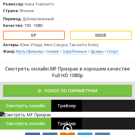
1
2
3
4
5
6
7
8
Режиссер:
Нака Томохито
Страна:
Япония
Перевод:
Дублированный
Качество:
720 - 1080
Актеры:
Юма Утида, Аянэ Сакура, Такэхито Коясу
Жанр:
Мультфильмы
/
Аниме
/
Зарубежные
/
Драмы
/
Спорт
Смотреть онлайн MF Призрак в хорошем качестве
Full HD 1080p
ПОИСК ПО ПАРАМЕТРАМ
Смотреть онлайн
Трейлер
Смотреть онлайн
Трейлер