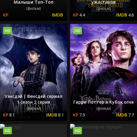
Малыши Топ-Топ
ужастиков
(фильм)
(фильм)
4.4
4.6
HD
HD
Уэнсдэй | Венсдей сериал
1 сезон 2 серия
Гарри Поттер и Кубок огня
(фильм)
(фильм)
8.1
8.1
7.9
7.7
HD
HD