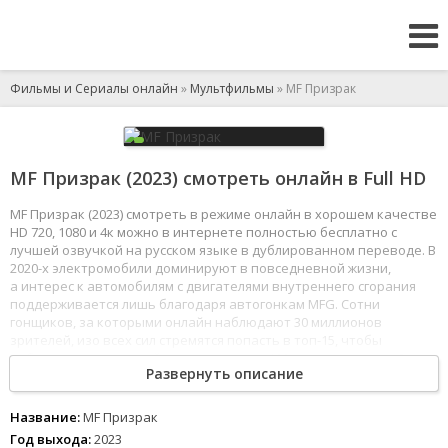
Фильмы и Сериалы онлайн
»
Мультфильмы
» MF Призрак
MF Призрак (2023) смотреть онлайн в Full HD
MF Призрак (2023) смотреть в режиме онлайн в хорошем качестве
HD 720, 1080 и 4к можно в интернете полностью бесплатно с
лучшей озвучкой на русском языке в дублированном переводе. В
2020-х электромобили доминируют в повседневной жизни,
а интерес к автомобилям с двигателями внутреннего сгорания
поддерживается лишь благодаря автогонкам MFG. Сотни
гонщиков, за которыми онлайн наблюдают 30 миллионов
зрителей, изо всех сил стремятся попасть в топ-15, чтобы
побороться за главный приз в размере 100 миллионов иен. Среди
Развернуть описание
тех, кто также стремится к вершине - 19-летний Каната, который
приехал в Японию после обучения в гоночной школе Англии.
Для него участие в MFG лишь ступенька на пути к главной
Название:
MF Призрак
цели - найти пропавшего много лет назад отца.
Год выхода:
2023