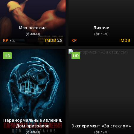
Изо всех сил
Лихачи
(фильм)
(фильм)
7.2
5.8
HD
HD
Паранормальные явления.
Дом призраков
Эксперимент «За стеклом»
(фильм)
(фильм)