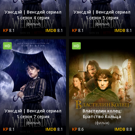
Уэнсдэй | Венсдей сериал
Уэнсдэй | Венсдей сериал
1 сезон 4 серия
1 сезон 5 серия
(фильм)
(фильм)
8.1
8.1
8.1
8.1
HD
HD
Уэнсдэй | Венсдей сериал
Властелин колец:
1 сезон 7 серия
Братство Кольца
(фильм)
(фильм)
8.1
8.1
8.6
8.8