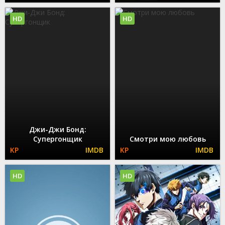
HD
HD
Джи-Джи Бонд:
Супергонщик
Смотри мою любовь
HD
HD