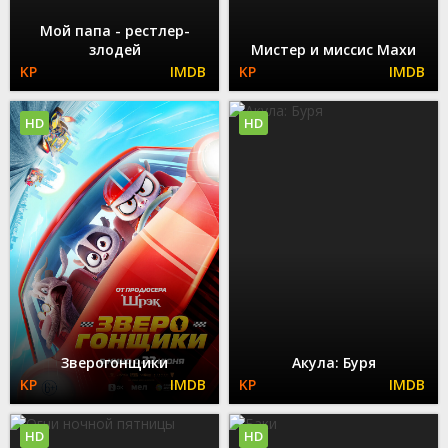
Мой папа - рестлер-
злодей
Мистер и миссис Махи
HD
HD
Зверогонщики
Акула: Буря
HD
HD