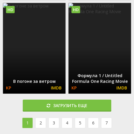
HD
HD
Формула 1 / Untitled
В погоне за ветром
Formula One Racing Movie
ЗАГРУЗИТЬ ЕЩЕ
1
2
3
4
5
6
7