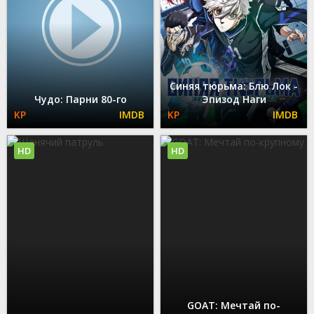
Синяя тюрьма: Блю Лок -
Чудо: Парни 80-го
Эпизод Наги
HD
HD
GOAT: Мечтай по-