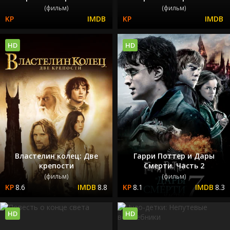
(фильм)
(фильм)
HD
HD
Властелин колец: Две
Гарри Поттер и Дары
крепости
Смерти. Часть 2
(фильм)
(фильм)
8.6
8.8
8.1
8.3
HD
HD