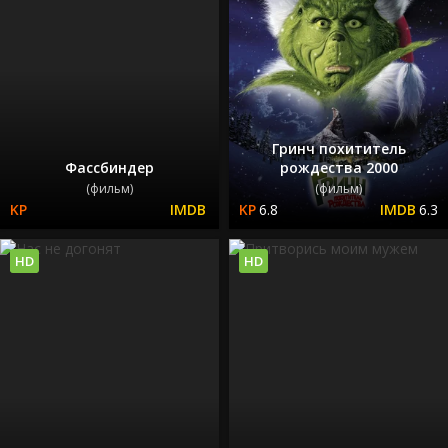
Гринч похититель
Фассбиндер
рождества 2000
(фильм)
(фильм)
6.8
6.3
HD
HD