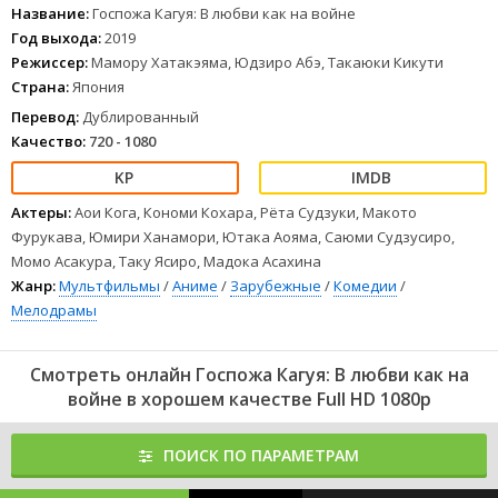
из них не хочет признаваться, считая это слабостью. И теперь
Название:
Госпожа Кагуя: В любви как на войне
они готовы совершать любые, даже самые безумные поступки,
Год выхода:
2019
чтобы получить признание.
Режиссер:
Мамору Хатакэяма, Юдзиро Абэ, Такаюки Кикути
1
2
3
4
5
6
7
8
Страна:
Япония
Перевод:
Дублированный
Качество:
720 - 1080
Актеры:
Аои Кога, Кономи Кохара, Рёта Судзуки, Макото
Фурукава, Юмири Ханамори, Ютака Аояма, Саюми Судзусиро,
Момо Асакура, Таку Ясиро, Мадока Асахина
Жанр:
Мультфильмы
/
Аниме
/
Зарубежные
/
Комедии
/
Мелодрамы
Смотреть онлайн Госпожа Кагуя: В любви как на
войне в хорошем качестве Full HD 1080p
ПОИСК ПО ПАРАМЕТРАМ