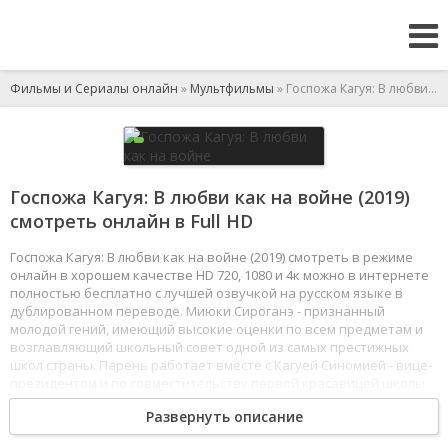
Фильмы и Сериалы онлайн
»
Мультфильмы
» Госпожа Кагуя: В любви как на войне
Госпожа Кагуя: В любви как на войне (2019)
смотреть онлайн в Full HD
Госпожа Кагуя: В любви как на войне (2019) смотреть в режиме
онлайн в хорошем качестве HD 720, 1080 и 4к можно в интернете
полностью бесплатно с лучшей озвучкой на русском языке в
дублированном переводе. Миюки Сироганэ - признанный
молодой гений, имеющий высокие оценки по всем предметам и
возглавляющий школьный совет одной из самых престижных
школ страны. Парень работает вместе с Кагуей Синомией - вице-
президентом и по совместительству первой красавицей школы.
Хотя ребята не состоят в отношениях, но окружающие считают
Развернуть описание
их отличной парой. Проработав бок о бок длительное время,
герои осознают появившиеся друг к другу чувства, однако никто