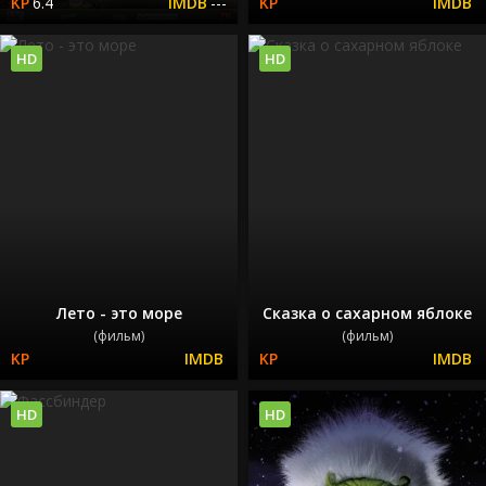
6.4
---
HD
HD
Лето - это море
Сказка о сахарном яблоке
(фильм)
(фильм)
HD
HD