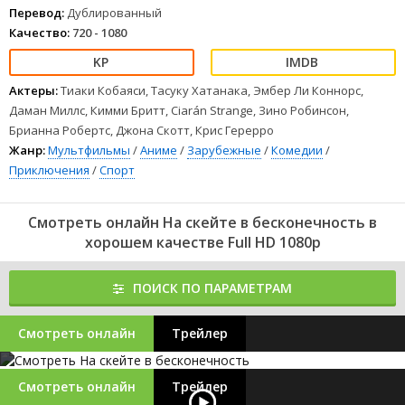
Перевод:
Дублированный
Качество:
720 - 1080
Актеры:
Тиаки Кобаяси, Тасуку Хатанака, Эмбер Ли Коннорс,
Даман Миллс, Кимми Бритт, Ciarán Strange, Зино Робинсон,
Брианна Робертс, Джона Скотт, Крис Герерро
Жанр:
Мультфильмы
/
Аниме
/
Зарубежные
/
Комедии
/
Приключения
/
Спорт
Смотреть онлайн На скейте в бесконечность в
хорошем качестве Full HD 1080p
ПОИСК ПО ПАРАМЕТРАМ
Смотреть онлайн
Трейлер
Смотреть онлайн
Трейлер