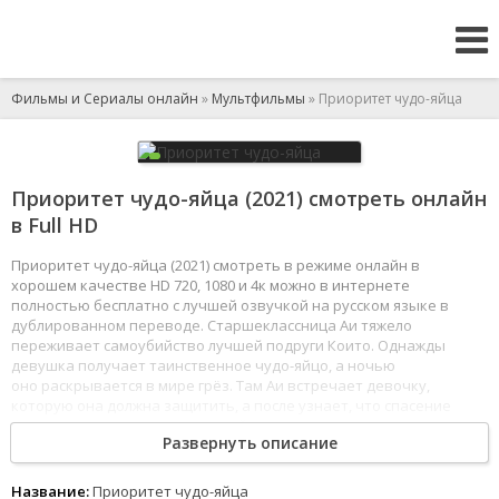
Фильмы и Сериалы онлайн
»
Мультфильмы
» Приоритет чудо-яйца
Приоритет чудо-яйца (2021) смотреть онлайн
в Full HD
Приоритет чудо-яйца (2021) смотреть в режиме онлайн в
хорошем качестве HD 720, 1080 и 4к можно в интернете
полностью бесплатно с лучшей озвучкой на русском языке в
дублированном переводе. Старшеклассница Аи тяжело
переживает самоубийство лучшей подруги Които. Однажды
девушка получает таинственное чудо-яйцо, а ночью
оно раскрывается в мире грёз. Там Аи встречает девочку,
которую она должна защитить, а после узнает, что спасение
достаточного количества людей в этом мире может вернуть
Развернуть описание
Които. Тогда Аи решает продолжать покупать чудо-яйца
и защищать их жителей от невзгод, встречающихся у них на пути.
1
2
3
4
5
6
7
8
Название:
Приоритет чудо-яйца