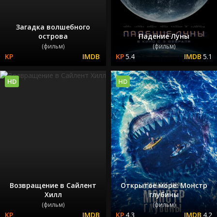
Загадка волшебного
острова
Падение Луны
(фильм)
(фильм)
5.4
5.1
HD
HD
Возвращение в Сайлент
Открытое море: Монстр
Хилл
глубины
(фильм)
(фильм)
4.3
4.2