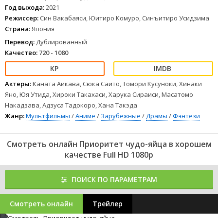
Год выхода:
2021
Режиссер:
Син Вакабаяси, Юитиро Комуро, Синъитиро Усидзима
Страна:
Япония
Перевод:
Дублированный
Качество:
720 - 1080
Актеры:
Каната Аикава, Сюка Саито, Томори Кусуноки, Хинаки
Яно, Юя Утида, Хироки Такахаси, Харука Сираиси, Масатомо
Накадзава, Адзуса Тадокоро, Хана Такэда
Жанр:
Мультфильмы
/
Аниме
/
Зарубежные
/
Драмы
/
Фэнтези
Смотреть онлайн Приоритет чудо-яйца в хорошем
качестве Full HD 1080p
ПОИСК ПО ПАРАМЕТРАМ
Смотреть онлайн
Трейлер