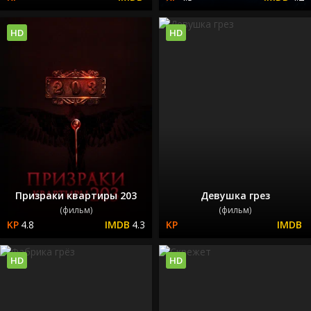
HD
HD
Призраки квартиры 203
Девушка грез
(фильм)
(фильм)
4.8
4.3
HD
HD