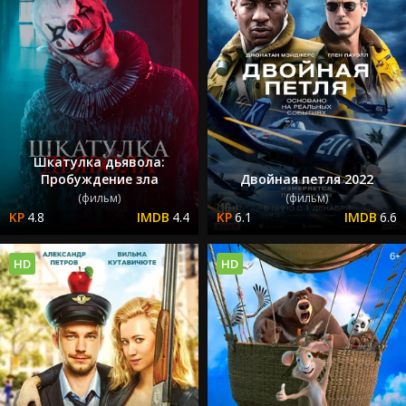
Шкатулка дьявола:
Пробуждение зла
Двойная петля 2022
(фильм)
(фильм)
4.8
4.4
6.1
6.6
HD
HD