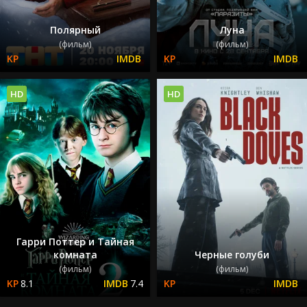
Полярный
Луна
(фильм)
(фильм)
HD
HD
Гарри Поттер и Тайная
комната
Черные голуби
(фильм)
(фильм)
8.1
7.4