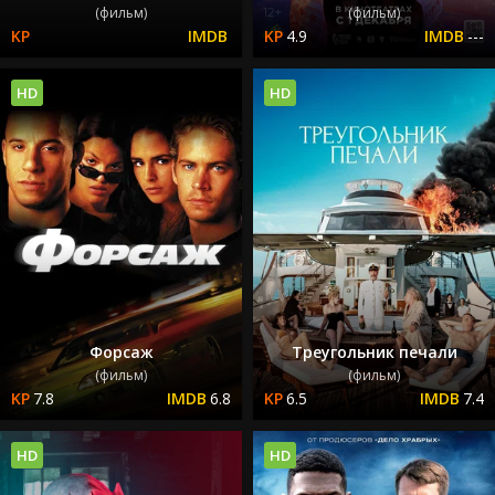
(фильм)
(фильм)
4.9
---
HD
HD
Форсаж
Треугольник печали
(фильм)
(фильм)
7.8
6.8
6.5
7.4
HD
HD