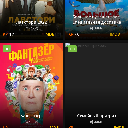
Большое путешествие.
Лавстори 2022
Специальная доставка
(фильм)
(фильм)
4.7
---
7.6
---
HD
HD
Фантазер
Семейный призрак
(фильм)
(фильм)