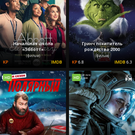
Начальная школа
Гринч похититель
«Эбботт»
рождества 2000
(фильм)
(фильм)
6.8
6.3
HD
HD