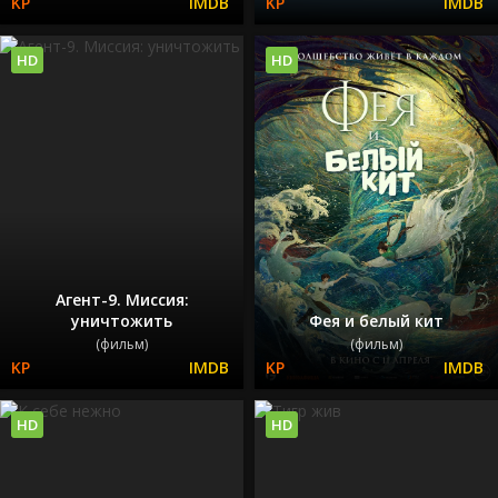
HD
HD
Агент-9. Миссия:
уничтожить
Фея и белый кит
(фильм)
(фильм)
HD
HD