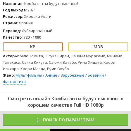
не нужны две злодейские организации.
Название:
Комбатанты будут высланы!
1
2
3
4
5
6
7
8
Год выхода:
2021
Режиссер:
Хироаки Акаги
Страна:
Япония
Перевод:
Дублированный
Качество:
720 - 1080
Актеры:
Мию Томита, Юсукэ Сираи, Нацуми Мураками, Минами
Такахаси, Саяка Кикути, Саюми Ватабэ, Рина Хидака, Каори
Исихара, Каори Маэда, Руми Окубо
Жанр:
Мультфильмы
/
Аниме
/
Зарубежные
/
Боевики
/
Фантастика
Смотреть онлайн Комбатанты будут высланы! в
хорошем качестве Full HD 1080p
ПОИСК ПО ПАРАМЕТРАМ