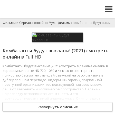
Фильмы и Сериалы онлайн
»
Мультфильмы
» Комбатанты будут высланы!
Комбатанты будут высланы! (2021) смотреть
онлайн в Full HD
Комбатанты будут высланы! (2021) смотреть в режиме онлайн в
хорошем качестве HD 720, 1080 и 4к можно в интернете
полностью бесплатно с лучшей озвучкой на русском языке в
дублированном переводе. Лидеры «Кисараги», подпольной
преступной организации, господствующей над всем миром,
решают завоевать и космическое пространство. Первыми
на разведку отправляются агент Шесть и его
партнерша - невозмутимый андроид Алиса. Они попадают
на планету, где живут волшебные существа и орудует группа
Развернуть описание
злодеев, которая называет себя Армией повелителя демонов.
С ними и предстоит разобраться агенту Шесть, ведь миру