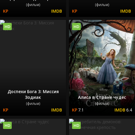
(фильм)
(фильм)
HD
HD
Доспехи Бога 3: Миссия
Зодиак
Алиса в Стране чудес
(фильм)
(фильм)
7.1
6.4
HD
HD