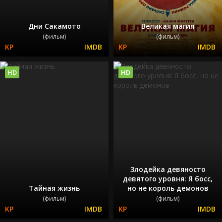
Дни Сакамото
Великая магия
(фильм)
(фильм)
HD
HD
Злодейка девяносто
девятого уровня: Я босс,
Тайная жизнь
но не король демонов
(фильм)
(фильм)