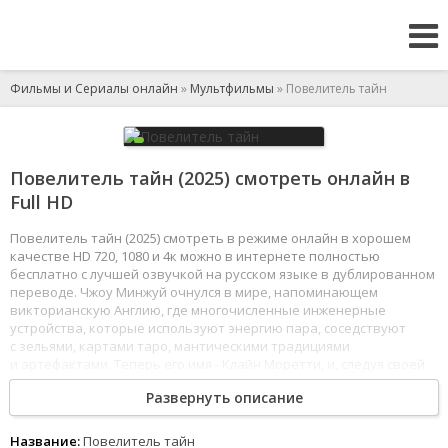
Фильмы и Сериалы онлайн
»
Мультфильмы
» Повелитель тайн
Повелитель тайн (2025) смотреть онлайн в
Full HD
Повелитель тайн (2025) смотреть в режиме онлайн в хорошем
качестве HD 720, 1080 и 4к можно в интернете полностью
бесплатно с лучшей озвучкой на русском языке в дублированном
переводе. Чжоу Минжуй очнулся в мире, напоминающем
викторианскую Англию, где многочисленные инженерные
устройства, которые используют энергию пара, соседствуют
с зельями, картами таро, мантическими традициями
и артефактами. Теперь его имя - Клайн Моретти, и, следуя своей
судьбе, он начинает с помощью зелий развивать свои
Развернуть описание
потенциально безграничные способности.
1
2
3
4
5
6
7
8
Название:
Повелитель тайн