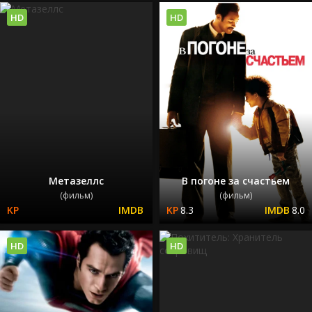
HD
HD
Метазеллс
В погоне за счастьем
(фильм)
(фильм)
8.3
8.0
HD
HD