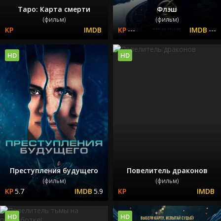
Таро: Карта смерти
Флэш
(фильм)
(фильм)
---
---
HD
HD
Преступления будущего
Повелитель драконов
(фильм)
(фильм)
5.7
5.9
HD
HD