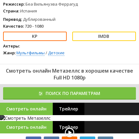
с помощью которой все существует в виртуальном мире Зелтии.
Режиссер:
Беа Вильянуэва Феррагуд
1
2
3
4
5
6
7
8
Страна:
Испания
Перевод:
Дублированный
Качество:
720 - 1080
Актеры:
Жанр:
Мультфильмы
/
Детские
Смотреть онлайн Метазеллс в хорошем качестве
Full HD 1080p
ПОИСК ПО ПАРАМЕТРАМ
Смотреть онлайн
Трейлер
Смотреть онлайн
Трейлер