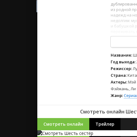
2023
дублированн
2022
из родной пр
надежд на но
2021
недолгим: му
и бабушкой р
переживать в
Русские
1
2
3
4
5
6
7
8
СССР
Зарубежн
Название:
Ш
Год выхода:
Режиссер:
Л
Страна:
Кита
Актеры:
Мэй 
Фэйжань, Ли
Жанр:
Сериа
Смотреть онлайн Шесть
Смотреть онлайн
Трейлер