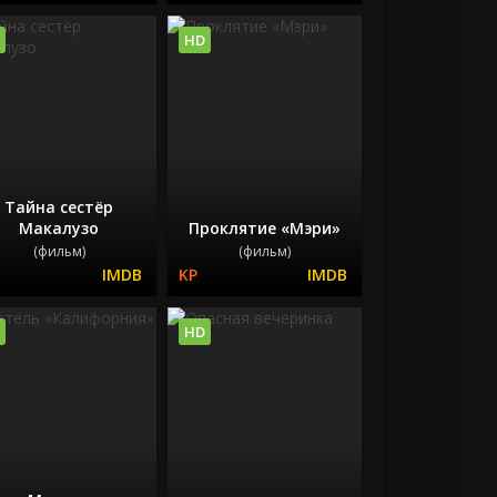
HD
Тайна сестёр
Макалузо
Проклятие «Мэри»
(фильм)
(фильм)
HD