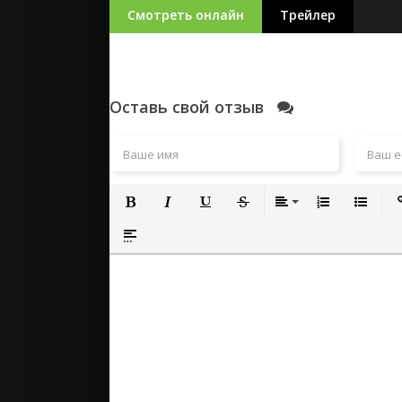
Смотреть онлайн
Трейлер
Оставь свой отзыв
Полужирный
Курсив
Подчеркнутый
Зачеркнутый
Выравнивание
Нумерованный
Маркиро
Вс
Вставка спойлера