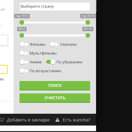
ный
год 1915
год 2019
и,
КП 0
КП 10
Фильмы
Сериалы
Мультфильмы
Аниме
По убыванию
По возрастанию
ао
Добавить в закладки
Есть жалоба?