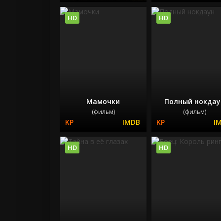
HD
HD
Мамочки
Полный нокдау
(фильм)
(фильм)
HD
HD