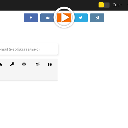
Свет
 список
ванный список
тавить ссылку
Вставить защищенную ссылку
Вставить смайлик
Вставка скрытого текста
Вставка цитаты