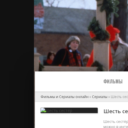
ФИЛЬМЫ
Фильмы и Сериалы онлайн
»
Сериалы
» Шесть се
Все
Шесть се
2024
Шесть сестёр
можно в инте