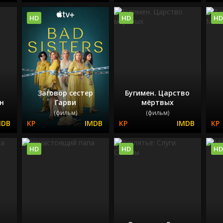
HD
HD
HD
Заговор сестер
Бугимен. Царство
н
Гарви
мёртвых
(фильм)
(фильм)
HD
HD
HD