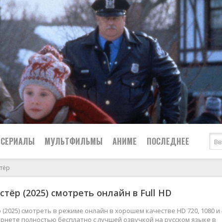
СЕРИАЛЫ
МУЛЬТФИЛЬМЫ
АНИМЕ
ПОСЛЕДНЕЕ
стёр
Все
Криминал
стёр (2025) смотреть онлайн в Full HD
Боевики
Мелодрамы
Военные
2024
Приключения
 (2025) смотреть в режиме онлайн в хорошем качестве HD 720, 1080 и 
рнете полностью бесплатно с лучшей озвучкой на русском языке в