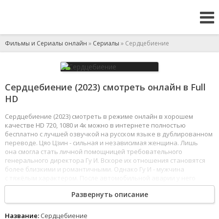
Фильмы и Сериалы онлайн
»
Сериалы
» Сердцебиение
Сердцебиение (2023) смотреть онлайн в Full
HD
Сердцебиение (2023) смотреть в режиме онлайн в хорошем
качестве HD 720, 1080 и 4к можно в интернете полностью
бесплатно с лучшей озвучкой на русском языке в дублированном
переводе. Цяо Цзин - сильная и независимая женщина. Лишь
она смогла стать личной помощницей требовательного
генерального директора Гу И. Вскоре их отношения становятся
более близкими и романтичными. Однако Гу И - мужчина
с тяжёлым характером. После автомобильной аварии у него
часто случаются резкие перепады настроения, когда буквально
Развернуть описание
за мгновение он из нежного и понимающего может внезапно
превратиться в жестокого властного человека, особенно
по отношению к Цяо Цзин. Но и у неё есть свои скелеты в шкафу,
Название:
Сердцебиение