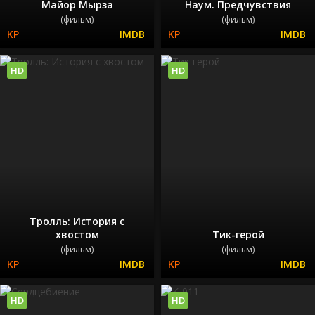
Майор Мырза
Наум. Предчувствия
(фильм)
(фильм)
HD
HD
Тролль: История с
хвостом
Тик-герой
(фильм)
(фильм)
HD
HD