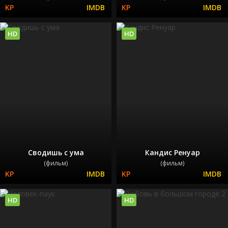
HD
HD
Сводишь с ума
Кандис Ренуар
(фильм)
(фильм)
HD
HD