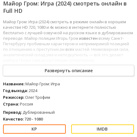
Майор Гром: Игра (2024) смотреть онлайн в
Full HD
Майор Гром: Игра (2024) смотреть в режиме онлайн в хорошем
качестве HD 720, 1080 и 4к можно в интернете полностью
бесплатно с лучшей озвучкой на русском языке в дублированном
переводе. Майор полиции Игорь Гром
известен
всему Санкт-
Петербургу пробивным характером и непримиримой позицией
по отношению к преступникам
всех
мастей. Неимоверная сила,
аналитический склад ума и неподкупность — всё это делает
майора Грома самым настоящим супергероем.
1
2
3
4
5
6
7
8
Развернуть описание
Название:
Майор Гром: Игра
Год выхода:
2024
Режиссер:
Олег Трофим
Страна:
Россия
Перевод:
Дублированный
Качество:
720 - 1080