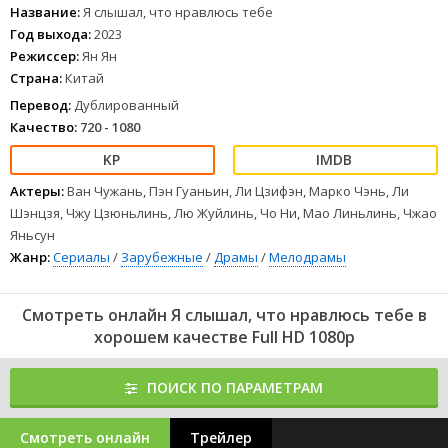
1
2
3
4
5
6
7
8
Название:
Я слышал, что нравлюсь тебе
Год выхода:
2023
Режиссер:
Ян Ян
Страна:
Китай
Перевод:
Дублированный
Качество:
720 - 1080
Актеры:
Ван Чужань, Пэн Гуаньин, Ли Цзифэн, Марко Чэнь, Ли
Шэнцзя, Чжу Цзюньлинь, Лю Жуйлинь, Чо Ни, Мао Линьлинь, Чжао
Яньсун
Жанр:
Сериалы
/
Зарубежные
/
Драмы
/
Мелодрамы
Смотреть онлайн Я слышал, что нравлюсь тебе в
хорошем качестве Full HD 1080p
ПОИСК ПО ПАРАМЕТРАМ
Смотреть онлайн
Трейлер