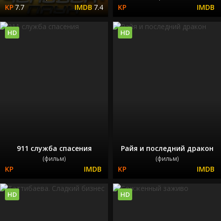
7.7
7.4
HD
HD
911 служба спасения
Райя и последний дракон
(фильм)
(фильм)
HD
HD