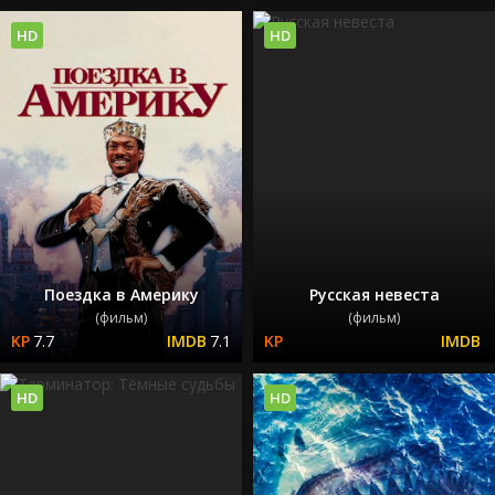
HD
HD
Поездка в Америку
Русская невеста
(фильм)
(фильм)
7.7
7.1
HD
HD