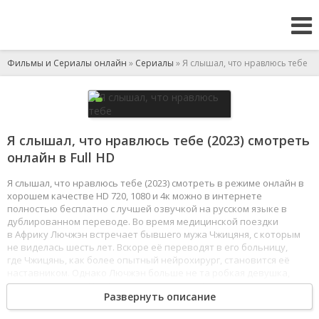
Фильмы и Сериалы онлайн
»
Сериалы
» Я слышал, что нравлюсь тебе
Я слышал, что нравлюсь тебе (2023) смотреть
онлайн в Full HD
Я слышал, что нравлюсь тебе (2023) смотреть в режиме онлайн в
хорошем качестве HD 720, 1080 и 4к можно в интернете
полностью бесплатно с лучшей озвучкой на русском языке в
дублированном переводе. Во время медицинской поездки
в Африку Лючжэн встречает бывшего мужа Чжицяня, с которым
не виделась шесть лет. Вскоре её переводят в его больницу,
где Чжицянь, как более опытный нейрохирург, становится её
наставником. Однако Лючжэн больше не та робкая девушка,
которую он знал. У неё появились свои амбиции и зона
Развернуть описание
ответственности. Теперь бывшим супругам приходится работать
бок о бок, каждый день спасая человеческие жизни.