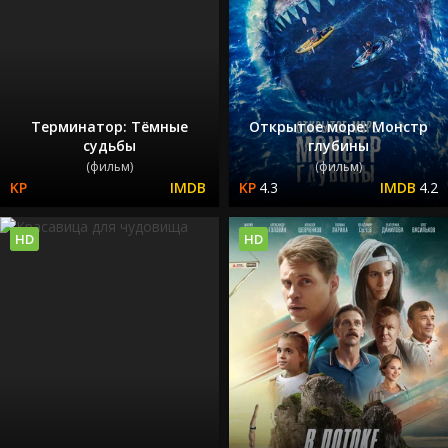
Терминатор: Тёмные
Открытое море: Монстр
судьбы
глубины
(фильм)
(фильм)
4.3
4.2
HD
HD