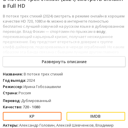
в Full HD
В потоке трех стихий (2024) смотреть в режиме онлайн в хорошем
качестве HD 720, 1080 и 4к можно в интернете полностью
бесплатно с лучшей озвучкой на русском языке в дублированном
переводе. Влад Фокин — спортсмен по прыжкам в
воду
,
переживающий карьерный кризис, получает неожиданное
предложение. Ему предстоит втереться в доверие к группе
клифф-дайверов, подозреваемых в череде ограблений. Но каким
образом эта банда связана с бывшим лучшим другом главного
героя, отношения с
которым
были разрушены шесть лет назад?
Развернуть описание
1
2
3
4
5
6
7
8
Название:
В потоке трех стихий
Год выхода:
2024
Режиссер:
Ирина Гобозашвили
Страна:
Россия
Перевод:
Дублированный
Качество:
720 - 1080
Актеры:
Александр Головин, Алексей Шевченков, Владимир