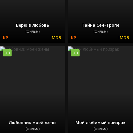
Верю в любовь
Тайна Сен-Тропе
(фильм)
(фильм)
HD
HD
Любовник моей жены
Мой любимый призрак
(фильм)
(фильм)