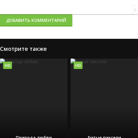
0
ДОБАВИТЬ КОММЕНТАРИЙ
Смотрите также
HD
HD
Природа любви
Битые пиксели