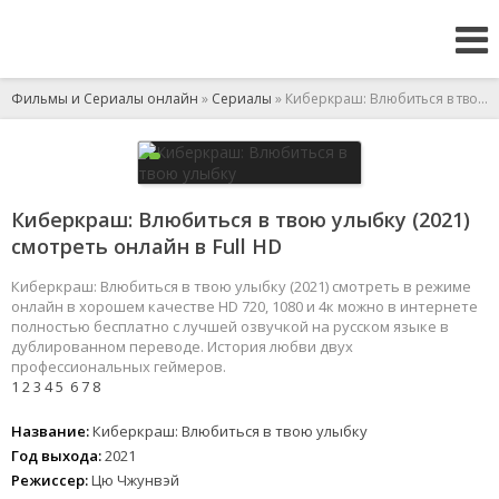
Фильмы и Сериалы онлайн
»
Сериалы
» Киберкраш: Влюбиться в твою улыбку
Киберкраш: Влюбиться в твою улыбку (2021)
смотреть онлайн в Full HD
Киберкраш: Влюбиться в твою улыбку (2021) смотреть в режиме
онлайн в хорошем качестве HD 720, 1080 и 4к можно в интернете
полностью бесплатно с лучшей озвучкой на русском языке в
дублированном переводе. История любви двух
профессиональных геймеров.
1
2
3
4
5
6
7
8
Название:
Киберкраш: Влюбиться в твою улыбку
Год выхода:
2021
Режиссер:
Цю Чжунвэй