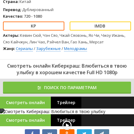
Страна:
Китай
Перевод:
Дублированный
Качество:
720 - 1080
Актеры:
Кевин Сюй, Чэн Сяо, Чжай Сяовэнь, Яо Чи, Чжоу Ижань,
Сяо Кайчжун, Лин Чао, Рэйчел Ван, Гао Хань, Мерсат
Жанр:
Сериалы
/
Зарубежные
/
Мелодрамы
Смотреть онлайн Киберкраш: Влюбиться в твою
улыбку в хорошем качестве Full HD 1080p
ПОИСК ПО ПАРАМЕТРАМ
Смотреть онлайн
Трейлер
Смотреть онлайн
Трейлер