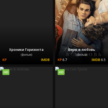
Хроники Горизонта
Верю в любовь
(фильм)
(фильм)
6.7
6.5
HD
HD