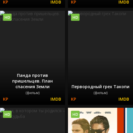
HD
HD
Панда против
пришельцев. План
спасения Земли
Первородный грех Такопи
(фильм)
(фильм)
HD
HD