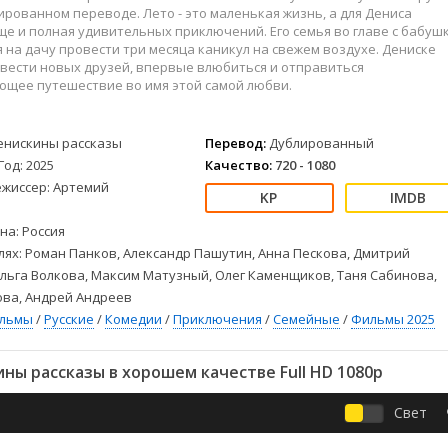
Детективы
2023
Семейные
ированном переводе. Лето - это маленькая жизнь, а для Дениса
Детские
2022
Спорт
е и полная удивительных приключений. Его семья во главе с бабуш
 на дачу провести три месяца каникул на свежем воздухе. Дениске
Драмы
2021
Триллеры
вести новых друзей, впервые влюбиться и отправиться
Комедии
Ужасы
ющее путешествие во имя этой самой любви.
Русские
Фантастика
СССР
Фэнтези
енискины рассказы
Перевод:
Дублированный
ые
Зарубежные
Год: 2025
Качество:
720 - 1080
Фильмы из соцетей
ежиссер: Артемий
на: Россия
лях: Роман Панков, Александр Пашутин, Анна Пескова, Дмитрий
льга Волкова, Максим Матузный, Олег Каменщиков, Таня Сабинова,
ова, Андрей Андреев
ильмы
/
Русские
/
Комедии
/
Приключения
/
Семейные
/
Фильмы 2025
ы рассказы в хорошем качестве Full HD 1080p
Свет