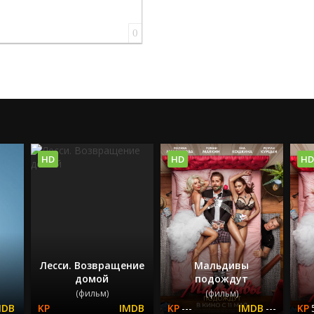
0
HD
HD
HD
Лесси. Возвращение
Мальдивы
домой
подождут
(фильм)
(фильм)
---
---