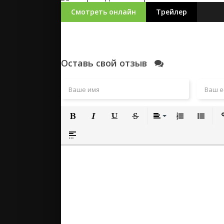
Смотреть онлайн
Трейлер
Оставь свой отзыв
Полужирный
Курсив
Подчеркнутый
Зачеркнутый
Выравнивание
Нумерованный
Маркиро
Вс
Вставка спойлера