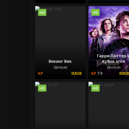
HD
HD
Гарри Поттер 
Викинг Вик
Кубок огня
(фильм)
(фильм)
7.9
HD
HD