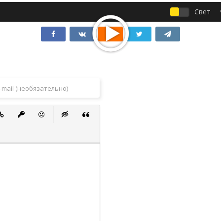
Свет
 список
ванный список
тавить ссылку
Вставить защищенную ссылку
Вставить смайлик
Вставка скрытого текста
Вставка цитаты