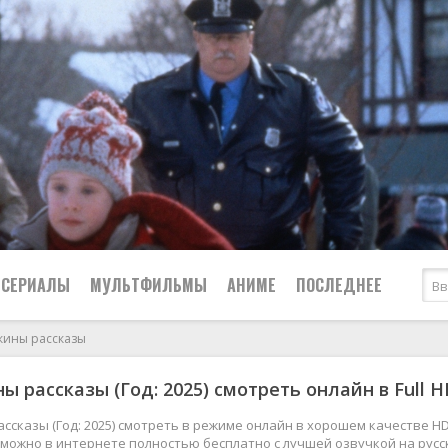
СЕРИАЛЫ
МУЛЬТФИЛЬМЫ
АНИМЕ
ПОСЛЕДНЕЕ
кины рассказы
Все
Криминал
ы рассказы (Год: 2025) смотреть онлайн в Full H
Боевики
Мелодрамы
Военные
2024
Приключения
ссказы (Год: 2025) смотреть в режиме онлайн в хорошем качестве H
4к можно в интернете полностью бесплатно с лучшей озвучкой на рус