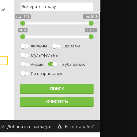
кой
год 1915
год 2019
КП 0
КП 10
Фильмы
Сериалы
Мультфильмы
Аниме
По убыванию
По возрастанию
Добавить в закладки
Есть жалоба?