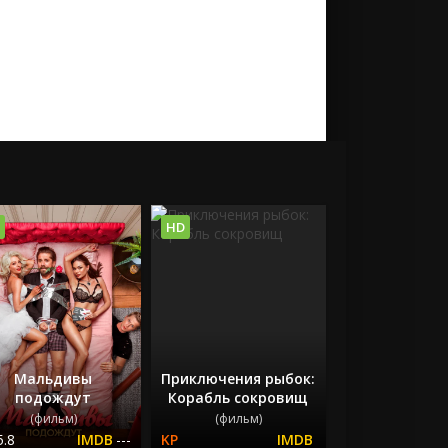
HD
Мальдивы
Приключения рыбок:
подождут
Корабль сокровищ
(фильм)
(фильм)
5.8
---