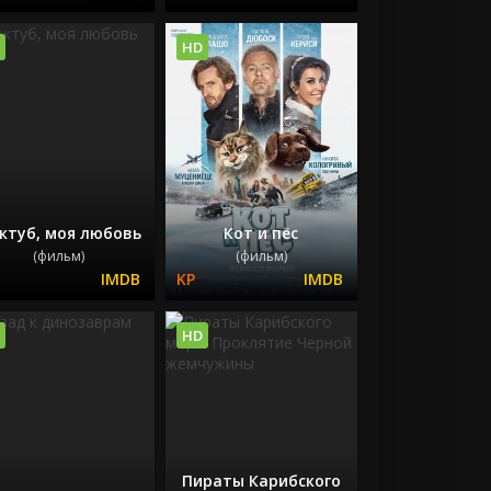
HD
ктуб, моя любовь
Кот и пёс
(фильм)
(фильм)
HD
Пираты Карибского