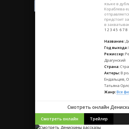
2023
языке в дубл
2022
Кораблева ещ
отправляется
2021
предстоит за
в захватыва
1
2
3
4
5
6
7
8
Русские
СССР
Название:
Д
Зарубежн
Год выхода:
Режиссер:
Р
Драгунский
Страна:
Стра
Актеры:
В ро
Ендальцев, О
Татьяна Орл
Жанр:
Все ф
Смотреть онлайн Денискин
Смотреть онлайн
Трейлер