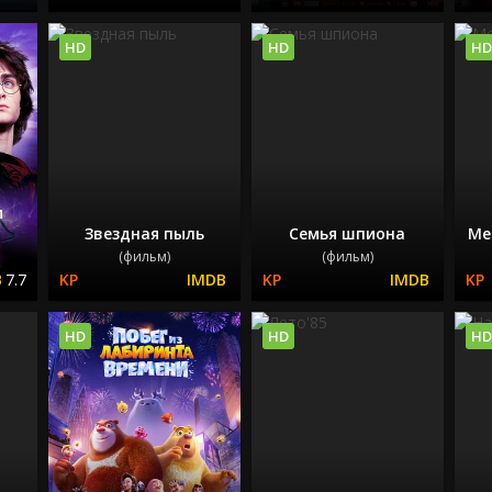
HD
HD
HD
и
Звездная пыль
Семья шпиона
Ме
(фильм)
(фильм)
7.7
HD
HD
HD