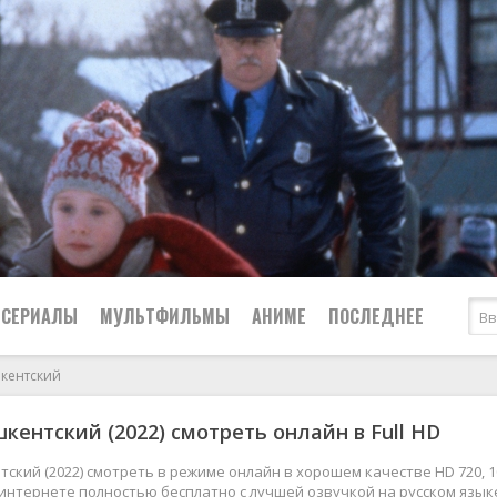
СЕРИАЛЫ
МУЛЬТФИЛЬМЫ
АНИМЕ
ПОСЛЕДНЕЕ
кентский
Все
Криминал
кентский (2022) смотреть онлайн в Full HD
Боевики
Мелодрамы
Военные
2024
Приключения
ский (2022) смотреть в режиме онлайн в хорошем качестве HD 720, 1
 интернете полностью бесплатно с лучшей озвучкой на русском язык