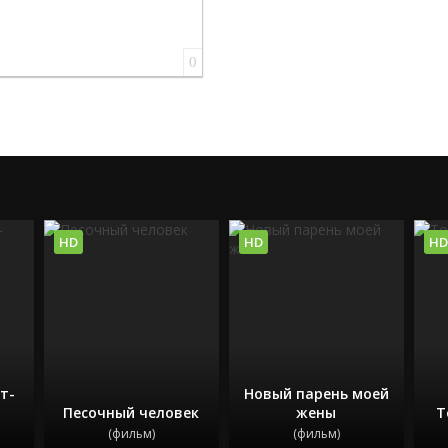
0
HD
HD
HD
т-
Новый парень моей
Песочный человек
жены
Т
(фильм)
(фильм)