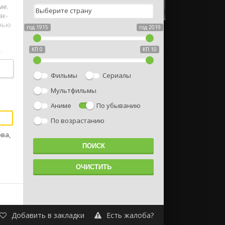
ме.
ак-
знью
год 1915
год 2019
КП 0
КП 10
о
Фильмы
Сериалы
Мультфильмы
Аниме
По убыванию
По возрастанию
ва,
Добавить в закладки
Есть жалоба?