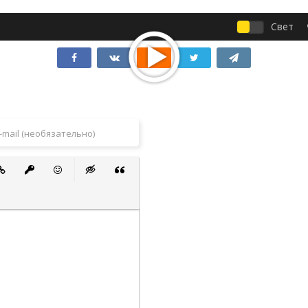
Свет
 список
ванный список
тавить ссылку
Вставить защищенную ссылку
Вставить смайлик
Вставка скрытого текста
Вставка цитаты