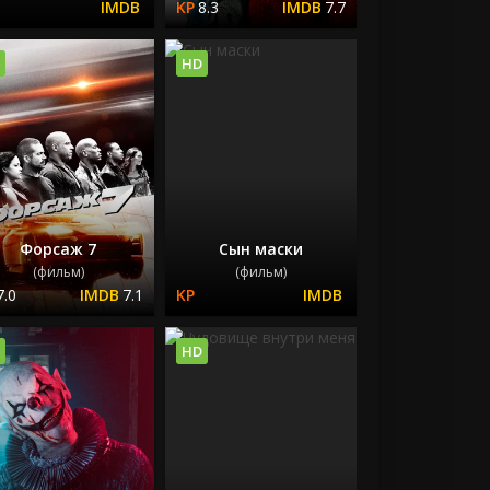
8.3
7.7
HD
Форсаж 7
Сын маски
(фильм)
(фильм)
7.0
7.1
HD