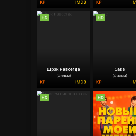
HD
HD
Шрэк навсегда
Саке
(фильм)
(фильм)
HD
HD