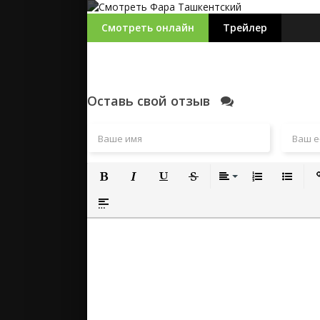
Смотреть онлайн
Трейлер
Оставь свой отзыв
Полужирный
Курсив
Подчеркнутый
Зачеркнутый
Выравнивание
Нумерованный
Маркиро
Вс
Вставка спойлера