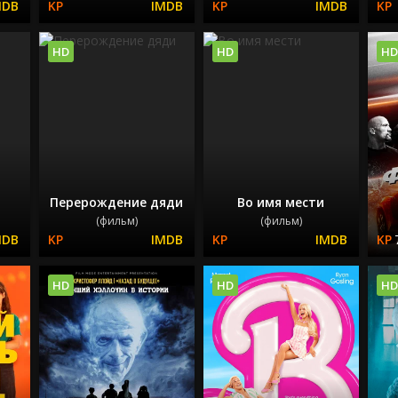
HD
HD
HD
Перерождение дяди
Во имя мести
(фильм)
(фильм)
HD
HD
HD