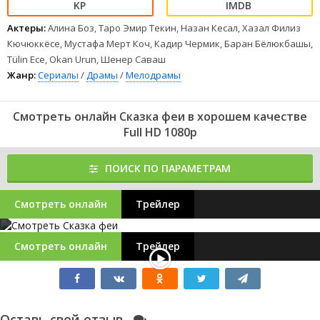
Актеры:
Алина Боз, Таро Эмир Текин, Назан Кесал, Хазал Филиз
Кючюккёсе, Мустафа Мерт Коч, Кадир Чермик, Баран Бёлюкбашы,
Tülin Ece, Okan Urun, Шенер Саваш
Жанр:
Сериалы
/
Драмы
/
Мелодрамы
Смотреть онлайн Сказка феи в хорошем качестве
Full HD 1080p
ПОИСК ПО ПАРАМЕТРАМ
Смотреть онлайн
Трейлер
Смотреть онлайн
Трейлер
Оставь свой отзыв