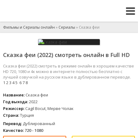
Фильмы и Сериалы онлайн
»
Сериалы
» Сказка феи
Сказка феи (2022) смотреть онлайн в Full HD
Сказка феи (2022) смотреть в режиме онлайн в хорошем качестве
HD 720, 1080 и 4к можно в интернете полностью бесплатно с
лучшей озвучкой на русском языке в дублированном переводе.
1
2
3
4
5
6
7
8
Название:
Сказка феи
Год выхода:
2022
Режиссер:
Cagil Bocut, Мерве Чолак
Страна:
Турция
Перевод:
Дублированный
Качество:
720 - 1080