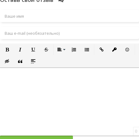
Полужирный
Курсив
Подчеркнутый
Зачеркнутый
Выравнивание
Нумерованный список
Маркированный список
Вставить ссылку
Вставить за
Встави
Вставка скрытого текста
Вставка цитаты
Вставка спойлера
0