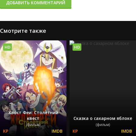
ДОБАВИТЬ КОММЕНТАРИЙ
Смотрите также
HD
HD
Хвост Феи: Столетний
квест
Сказка о сахарном яблоке
(фильм)
(фильм)