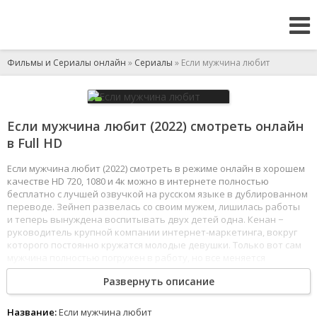
Фильмы и Сериалы онлайн
»
Сериалы
» Если мужчина любит
Если мужчина любит (2022) смотреть онлайн
в Full HD
Если мужчина любит (2022) смотреть в режиме онлайн в хорошем
качестве HD 720, 1080 и 4к можно в интернете полностью
бесплатно с лучшей озвучкой на русском языке в дублированном
переводе. Зейнеп развелась со своим мужем, лишилась работы
и теперь вынуждена воспитывать двух детей одна. Кенан −
руководитель крупной компании интернет-маркетинга, вокруг
которого постоянно кружатся молодые девушки. Только вот сам
мужчина полностью погружен в работу, но все меняется
с появлением в его жизни Зейнеп.
Развернуть описание
1
2
3
4
5
6
7
8
Название:
Если мужчина любит