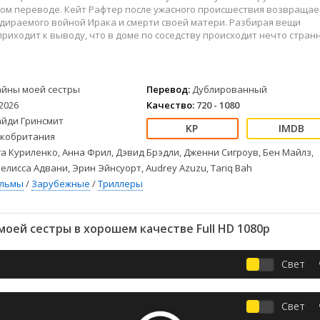
Детективы
2023
Семейные
ом переводе. Кейт Рафтер после ужасного происшествия возвращае
Детские
2022
Спорт
дираемого войной Ирака и смерти своей матери. Разбирая вещи
приходит к выводу, что в доме по соседству происходит нечто стран
Драмы
2021
Триллеры
Комедии
Ужасы
Русские
Фантастика
айны моей сестры
Перевод:
Дублированный
СССР
Фэнтези
2026
Качество:
720 - 1080
ые
Зарубежные
айди Гринсмит
Фильмы из соцетей
кобритания
а Куриленко, Анна Фрил, Дэвид Брэдли, Дженни Сигроув, Бен Майлз,
Мелисса Адвани, Эрин Эйнсуорт, Audrey Azuzu, Tariq Bah
ильмы
/
Зарубежные
/
Триллеры
оей сестры в хорошем качестве Full HD 1080p
Свет
Свет