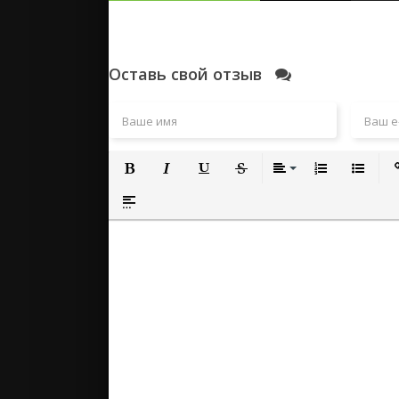
Оставь свой отзыв
Полужирный
Курсив
Подчеркнутый
Зачеркнутый
Выравнивание
Нумерованный
Маркиро
Вс
Вставка спойлера