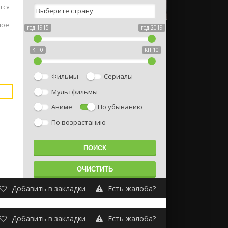
тся
ное
год 1915
год 2019
КП 0
КП 10
Фильмы
Сериалы
Мультфильмы
Аниме
По убыванию
По возрастанию
Добавить в закладки
Есть жалоба?
Добавить в закладки
Есть жалоба?