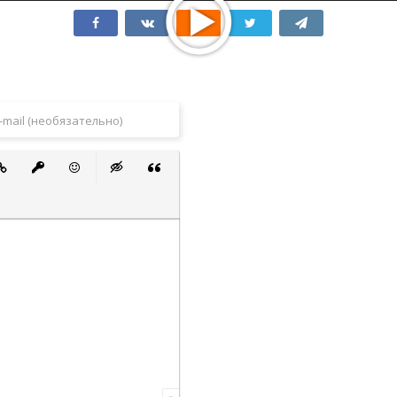
 список
ванный список
тавить ссылку
Вставить защищенную ссылку
Вставить смайлик
Вставка скрытого текста
Вставка цитаты