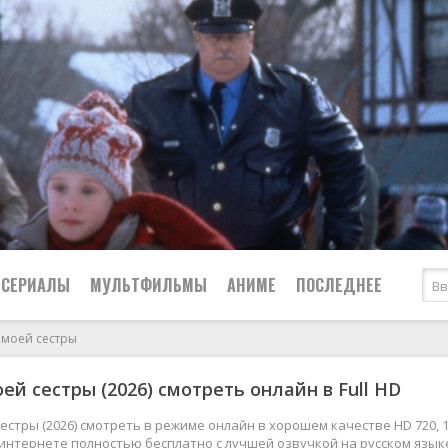
СЕРИАЛЫ
МУЛЬТФИЛЬМЫ
АНИМЕ
ПОСЛЕДНЕЕ
 моей сестры
Все
Криминал
ей сестры (2026) смотреть онлайн в Full HD
Боевики
Мелодрамы
Военные
2024
Приключения
естры (2026) смотреть в режиме онлайн в хорошем качестве HD 720, 
 интернете полностью бесплатно с лучшей озвучкой на русском язык