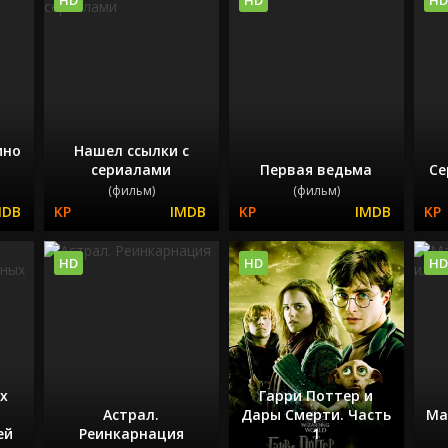
ино
Нашел ссылки с
сериалами
Первая ведьма
Се
(фильм)
(фильм)
HD
HD
HD
х
Гарри Поттер и
Астрал.
Дары Смерти. Часть
Ма
ей
Реинкарнация
1