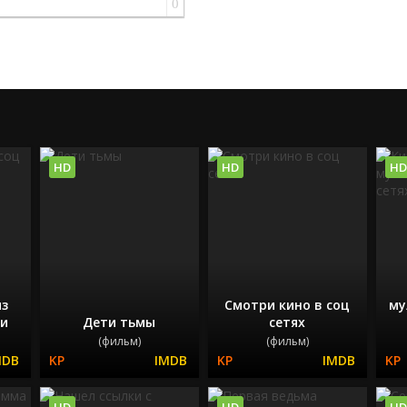
0
HD
HD
HD
из
Смотри кино в соц
му
ки
Дети тьмы
сетях
(фильм)
(фильм)
HD
HD
HD