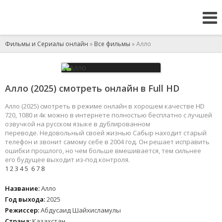
Фильмы и Сериалы онлайн
»
Все фильмы
» Алло
Алло (2025) смотреть онлайн в Full HD
Алло (2025) смотреть в режиме онлайн в хорошем качестве HD
720, 1080 и 4к можно в интернете полностью бесплатно с лучшей
озвучкой на русском языке в дублированном
переводе. Недовольный своей жизнью Сабыр находит старый
телефон и звонит самому себе в 2004 год. Он решает исправить
ошибки прошлого, но чем больше вмешивается, тем сильнее
его будущее выходит из-под контроля.
1
2
3
4
5
6
7
8
Название:
Алло
Год выхода:
2025
Режиссер:
Абдусаид Шайхисламулы
Страна:
Казахстан