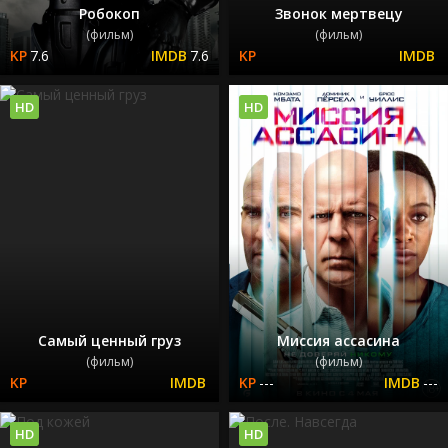
Робокоп
Звонок мертвецу
(фильм)
(фильм)
7.6
7.6
HD
HD
Самый ценный груз
Миссия ассасина
(фильм)
(фильм)
---
---
HD
HD