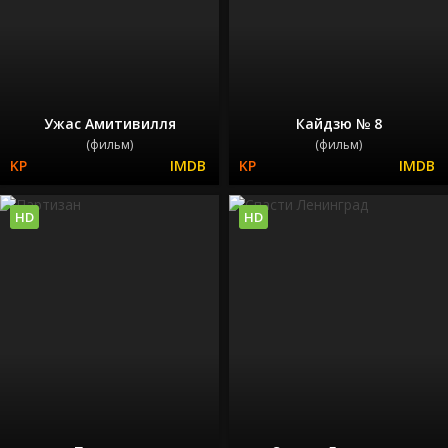
Ужас Амитивилля
Кайдзю № 8
(фильм)
(фильм)
HD
HD