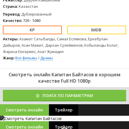
Режиссер:
Даурен Камшибаев
Страна:
Казахстан
Перевод:
Дублированный
Качество:
720 - 1080
Актеры:
Азамат Сатыбалды, Самал Еслямова, Еркебулан
Дайыров, Асан Мажит, Дархан Сулейменов, Кобыланды Болат,
Фариза Еекермес, Азат Жумадил
Жанр:
Все фильмы
/
Драмы
Смотреть онлайн Капитан Байтасов в хорошем
качестве Full HD 1080p
ПОИСК ПО ПАРАМЕТРАМ
Смотреть онлайн
Трейлер
Смотреть онлайн
Трейлер