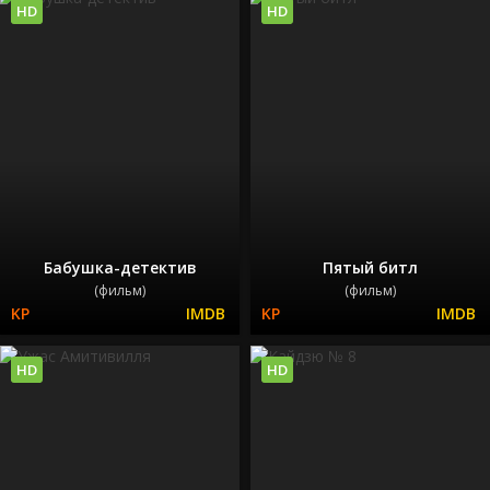
HD
HD
Бабушка-детектив
Пятый битл
(фильм)
(фильм)
HD
HD