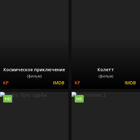
Космическое приключение
Колетт
(фильм)
(фильм)
HD
HD