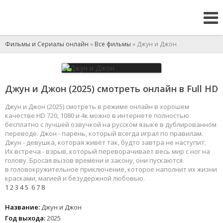
Фильмы и Сериалы онлайн
»
Все фильмы
» Джун и Джон
Джун и Джон (2025) смотреть онлайн в Full HD
Джун и Джон (2025) смотреть в режиме онлайн в хорошем
качестве HD 720, 1080 и 4к можно в интернете полностью
бесплатно с лучшей озвучкой на русском языке в дублированном
переводе. Джон - парень, который всегда играл по правилам.
Джун - девушка, которая живёт так, будто завтра не наступит.
Их встреча - взрыв, который переворачивает весь мир с ног на
голову. Бросая вызов времени и закону, они пускаются
в головокружительное приключение, которое наполнит их жизни
красками, магией и безудержной любовью.
1
2
3
4
5
6
7
8
Название:
Джун и Джон
Год выхода:
2025