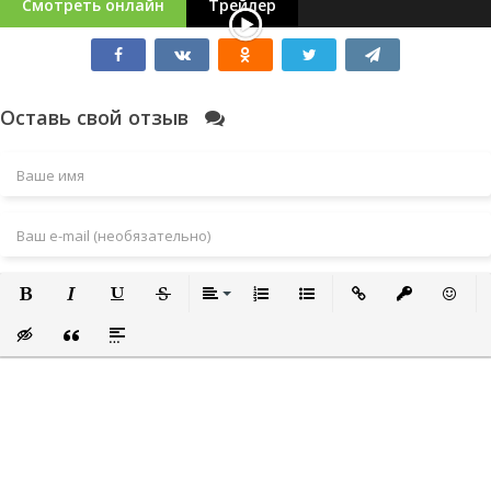
Смотреть онлайн
Трейлер
Оставь свой отзыв
Полужирный
Курсив
Подчеркнутый
Зачеркнутый
Выравнивание
Нумерованный список
Маркированный список
Вставить ссылку
Вставить за
Встави
Вставка скрытого текста
Вставка цитаты
Вставка спойлера