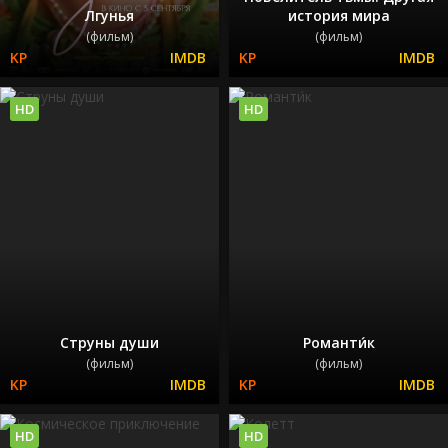
Лгунья
история мира
(фильм)
(фильм)
HD
HD
Струны души
Романти́к
(фильм)
(фильм)
HD
HD