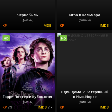
Чернобыль
Игра в кальмара
(фильм)
(фильм)
HD
HD
Один дома 2: Затерянный
Гарри Поттер и Кубок огня
в Нью-Йорке
(фильм)
(фильм)
7.9
7.7