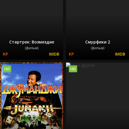
Стартрек: Возмездие
Смурфики 2
(фильм)
(фильм)
HD
HD