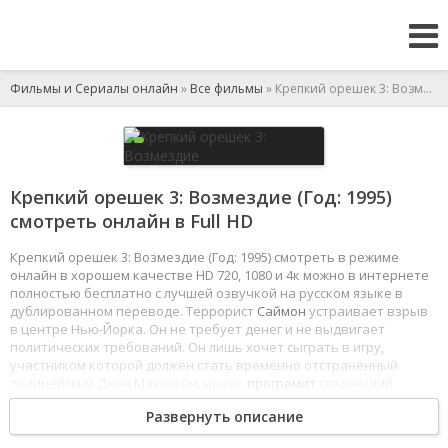
Фильмы и Сериалы онлайн
»
Все фильмы
» Крепкий орешек 3: Возмездие
Крепкий орешек 3: Возмездие (Год: 1995)
смотреть онлайн в Full HD
Крепкий орешек 3: Возмездие (Год: 1995) смотреть в режиме
онлайн в хорошем качестве HD 720, 1080 и 4к можно в интернете
полностью бесплатно с лучшей озвучкой на русском языке в
дублированном переводе. Террорист
Саймон
устраивает взрыв
в центре Нью-Йорка. Он не требует денег и не выдвигает
политических требований. Он лишь хочет сыграть в игру,
участником которой должен стать временно отстранённый
полицейский Джон Макклейн, иначе
прогремит
следующий
взрыв.
Развернуть описание
1
2
3
4
5
6
7
8