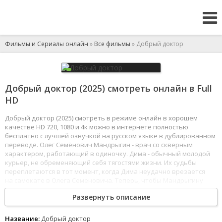
Фильмы и Сериалы онлайн
»
Все фильмы
» Добрый доктор
Добрый доктор (2025) смотреть онлайн в Full
HD
Добрый доктор (2025) смотреть в режиме онлайн в хорошем
качестве HD 720, 1080 и 4к можно в интернете полностью
бесплатно с лучшей озвучкой на русском языке в дублированном
переводе. Олег Семёнович Мандрыгин - врач со скверным
характером, работающий в одиночку. Дима - обычный молодой
курьер, не обременяющий себя тягостями жизни. Их судьбы
переплетаются в тот момент, когда Дима неудачно врезается
на самокате в Олега Семеновича. Теперь, чтобы Мандрыгину
не потерять работу и не оставить без внимания пациентов,
Развернуть описание
Диме придётся притвориться настоящим врачом и отправиться
вместо него на вызовы.
1
2
3
4
5
6
7
8
Название:
Добрый доктор