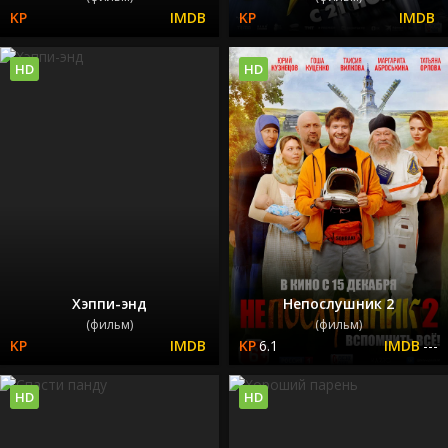
HD
HD
Хэппи-энд
Непослушник 2
(фильм)
(фильм)
6.1
---
HD
HD