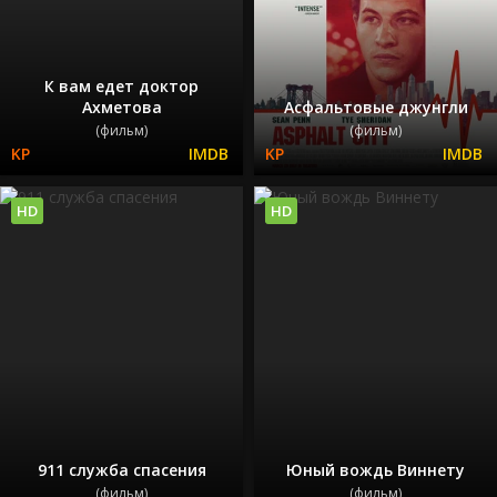
К вам едет доктор
Ахметова
Асфальтовые джунгли
(фильм)
(фильм)
HD
HD
911 служба спасения
Юный вождь Виннету
(фильм)
(фильм)