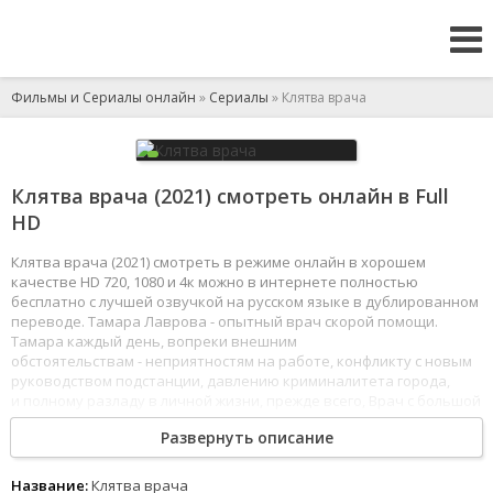
Фильмы и Сериалы онлайн
»
Сериалы
» Клятва врача
Клятва врача (2021) смотреть онлайн в Full
HD
Клятва врача (2021) смотреть в режиме онлайн в хорошем
качестве HD 720, 1080 и 4к можно в интернете полностью
бесплатно с лучшей озвучкой на русском языке в дублированном
переводе. Тамара Лаврова - опытный врач скорой помощи.
Тамара каждый день, вопреки внешним
обстоятельствам - неприятностям на работе, конфликту с новым
руководством подстанции, давлению криминалитета города,
и полному разладу в личной жизни, прежде всего, Врач с большой
буквы, и всегда ставит интересы пациентов на первое место.
Развернуть описание
1
2
3
4
5
6
7
8
Название:
Клятва врача