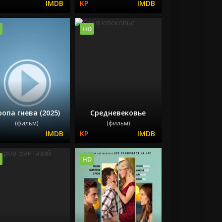
HD
ропа гнева (2025)
Средневековье
(фильм)
(фильм)
HD