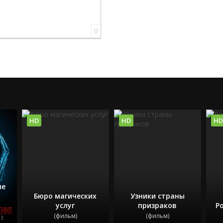
0
HD
HD
HD
ые
Бюро магических
Узники страны
услуг
призраков
Р
(фильм)
(фильм)