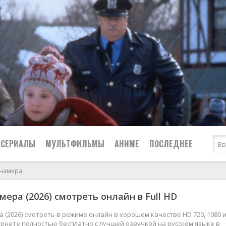
СЕРИАЛЫ
МУЛЬТФИЛЬМЫ
АНИМЕ
ПОСЛЕДНЕЕ
анамера
Все
Криминал
мера (2026) смотреть онлайн в Full HD
Боевики
Мелодрамы
Военные
2024
Приключения
 (2026) смотреть в режиме онлайн в хорошем качестве HD 720, 1080 и
рнете полностью бесплатно с лучшей озвучкой на русском языке в