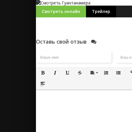
Смотреть онлайн
Трейлер
Оставь свой отзыв
Полужирный
Курсив
Подчеркнутый
Зачеркнутый
Выравнивание
Нумерованный
Маркиро
Вс
Вставка спойлера