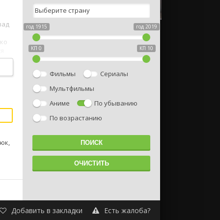
зад
год 1915
год 2019
ако
КП 0
КП 10
ся
ть
Фильмы
Сериалы
Мультфильмы
Аниме
По убыванию
По возрастанию
юк,
Добавить в закладки
Есть жалоба?