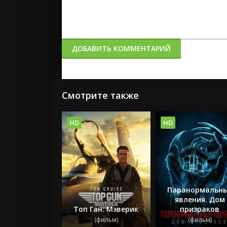
ДОБАВИТЬ КОММЕНТАРИЙ
Смотрите также
HD
HD
Паранормальн
явления. Дом
Топ Ган: Мэверик
призраков
(фильм)
(фильм)