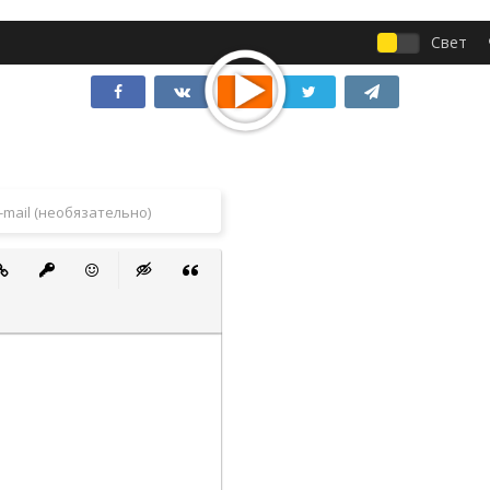
Свет
 список
ванный список
тавить ссылку
Вставить защищенную ссылку
Вставить смайлик
Вставка скрытого текста
Вставка цитаты