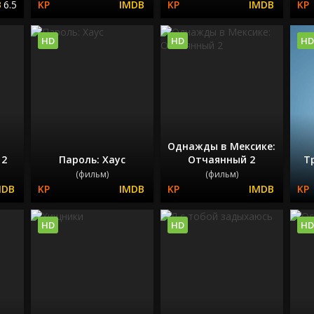
6.5
HD
HD
HD
Однажды в Мексике:
 2
Пароль: Хаус
Отчаянный 2
Т
(фильм)
(фильм)
HD
HD
HD