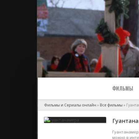
ФИЛЬМЫ
Фильмы и Сериалы онлайн
»
Все фильмы
» Гуант
Все
Гуантана
2024
Гуантанамера
можно в инте