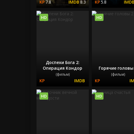
7.8
8.3
5.8
HD
HD
Доспехи Бога 2:
Операция Кондор
Горячие головы
(фильм)
(фильм)
HD
HD