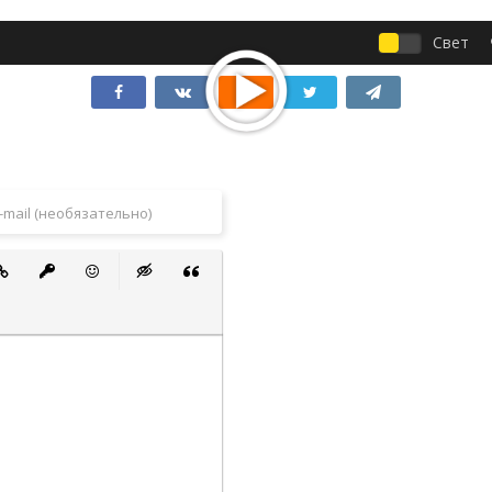
Свет
 список
ванный список
тавить ссылку
Вставить защищенную ссылку
Вставить смайлик
Вставка скрытого текста
Вставка цитаты