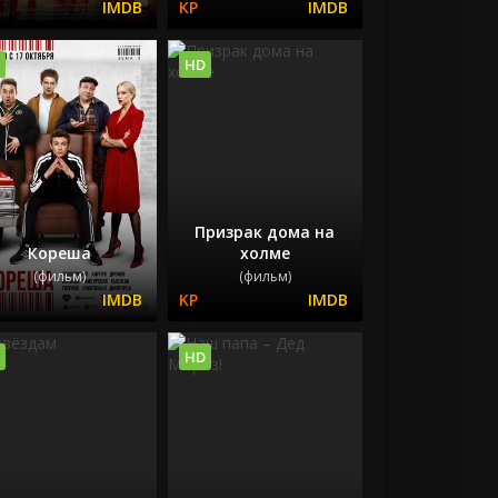
HD
Призрак дома на
Кореша
холме
(фильм)
(фильм)
HD