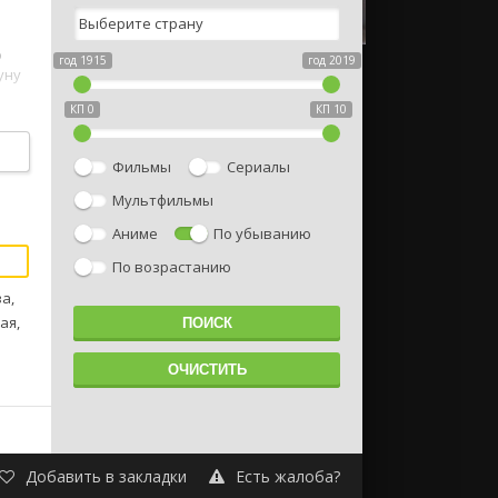
о
год 1915
год 2019
уну
КП 0
КП 10
Фильмы
Сериалы
Мультфильмы
Аниме
По убыванию
По возрастанию
а,
ая,
Добавить в закладки
Есть жалоба?