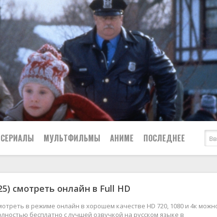
СЕРИАЛЫ
МУЛЬТФИЛЬМЫ
АНИМЕ
ПОСЛЕДНЕЕ
Все
Криминал
25) смотреть онлайн в Full HD
Боевики
Мелодрамы
Военные
2024
Приключения
смотреть в режиме онлайн в хорошем качестве HD 720, 1080 и 4к можн
лностью бесплатно с лучшей озвучкой на русском языке в