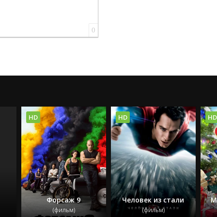
0
HD
HD
HD
Форсаж 9
Человек из стали
М
(фильм)
(фильм)