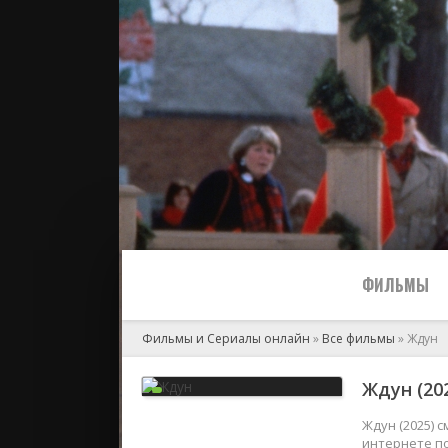
ФИЛЬМЫ
Фильмы и Сериалы онлайн
»
Все фильмы
» Ждун
Все
Ждун (20
2024
Ждун (2025) 
интернете по