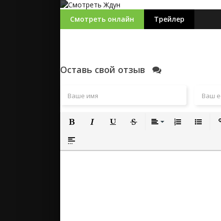
Смотреть онлайн
Трейлер
Оставь свой отзыв
Полужирный
Курсив
Подчеркнутый
Зачеркнутый
Выравнивание
Нумерованный
Маркиро
Вс
Вставка спойлера