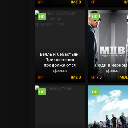
HD
HD
Белль и Себастьян:
Приключения
продолжаются
Люди в черном
(фильм)
(фильм)
7.3
HD
HD