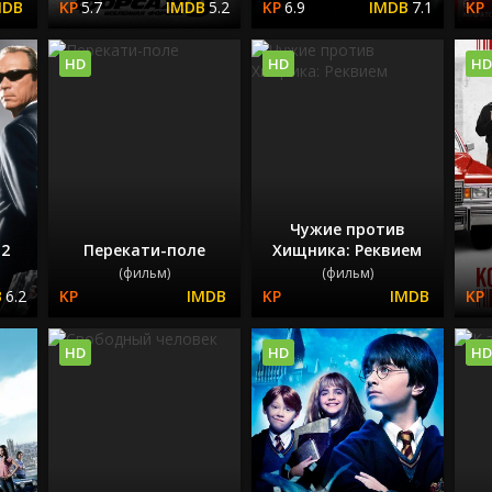
5.7
5.2
6.9
7.1
HD
HD
HD
Чужие против
 2
Перекати-поле
Хищника: Реквием
(фильм)
(фильм)
6.2
HD
HD
HD