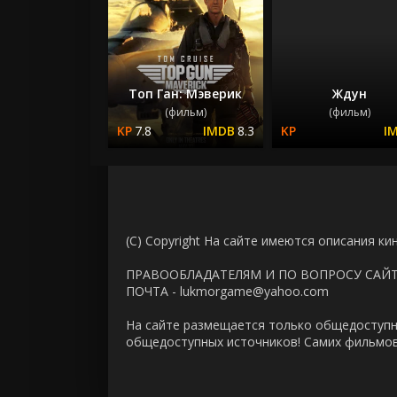
Топ Ган: Мэверик
Ждун
(фильм)
(фильм)
7.8
8.3
(C) Copyright На сайте имеются описания ки
ПРАВООБЛАДАТЕЛЯМ И ПО ВОПРОСУ САЙ
ПОЧТА - lukmorgame@yahoo.com
На сайте размещается только общедоступн
общедоступных источников! Самих фильмов