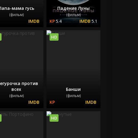
Папа-мама гусь
Падение Луны
(фильм)
(фильм)
5.4
5.1
HD
егурочка против
всех
Банши
(фильм)
(фильм)
HD