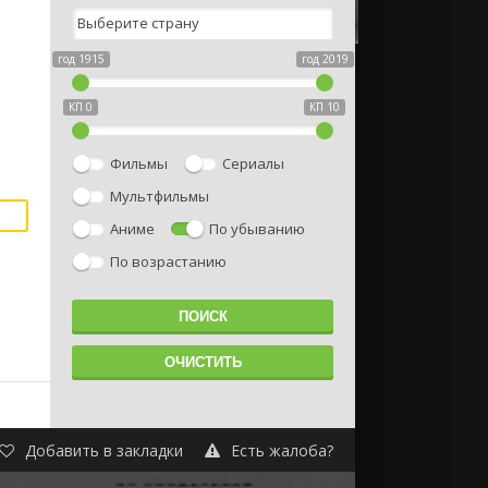
год 1915
год 2019
КП 0
КП 10
Фильмы
Сериалы
Мультфильмы
Аниме
По убыванию
По возрастанию
Добавить в закладки
Есть жалоба?