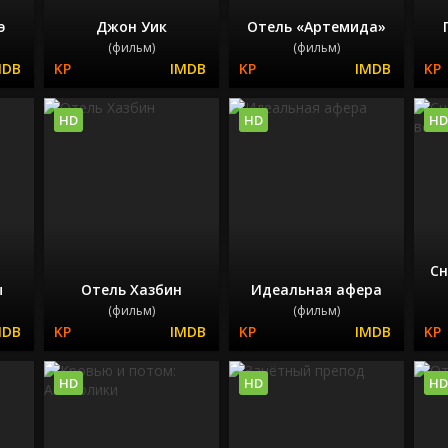
э
Джон Уик
Отель «Артемида»
(фильм)
(фильм)
HD
HD
HD
Сн
ы
Отель Хазбин
Идеальная афера
(фильм)
(фильм)
HD
HD
HD