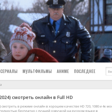
СЕРИАЛЫ
МУЛЬТФИЛЬМЫ
АНИМЕ
ПОСЛЕДНЕЕ
а
Все
Криминал
2024) смотреть онлайн в Full HD
Боевики
Мелодрамы
Военные
2024
Приключения
) смотреть в режиме онлайн в хорошем качестве HD 720, 1080 и 4к м
полностью бесплатно с лучшей озвучкой на русском языке в