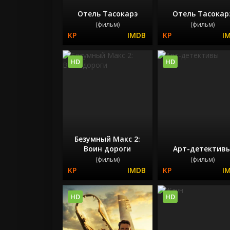
Отель Тасокарэ
Отель Тасокар
(фильм)
(фильм)
HD
HD
Безумный Макс 2:
Воин дороги
Арт-детектив
(фильм)
(фильм)
HD
HD