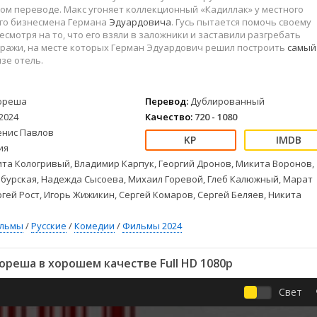
Детективы
2023
Семейные
м переводе. Макс угоняет коллекционный «Кадиллак» у местного
Детские
2022
Спорт
го бизнесмена Германа
Эдуардовича
. Гусь пытается помочь своему
несмотря на то, что его взяли в заложники и заставили разгребать
Драмы
2021
Триллеры
аражи, на месте которых Герман Эдуардович решил построить
самый
Комедии
Ужасы
зе отель.
Русские
Фантастика
СССР
Фэнтези
ореша
Перевод:
Дублированный
ые
Зарубежные
2024
Качество:
720 - 1080
Фильмы из соцетей
енис Павлов
ия
та Кологривый, Владимир Карпук, Георгий Дронов, Микита Воронов,
бурская, Надежда Сысоева, Михаил Горевой, Глеб Калюжный, Марат
гей Рост, Игорь Жижикин, Сергей Комаров, Сергей Беляев, Никита
ильмы
/
Русские
/
Комедии
/
Фильмы 2024
реша в хорошем качестве Full HD 1080p
Свет