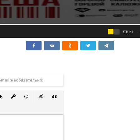
Свет
 список
ванный список
тавить ссылку
Вставить защищенную ссылку
Вставить смайлик
Вставка скрытого текста
Вставка цитаты