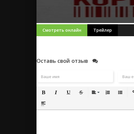
Смотреть онлайн
Трейлер
Оставь свой отзыв
Полужирный
Курсив
Подчеркнутый
Зачеркнутый
Выравнивание
Нумерованный
Маркиро
Вс
Вставка спойлера