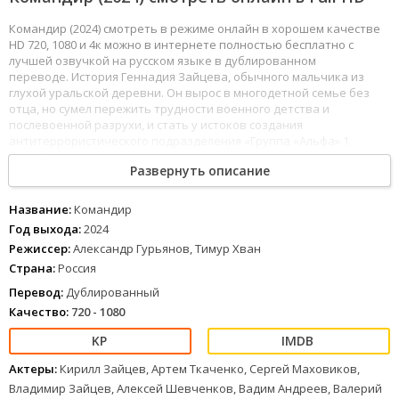
Командир (2024) смотреть в режиме онлайн в хорошем качестве
HD 720, 1080 и 4к можно в интернете полностью бесплатно с
лучшей озвучкой на русском языке в дублированном
переводе. История Геннадия Зайцева, обычного мальчика из
глухой уральской деревни. Он вырос в многодетной семье без
отца, но сумел пережить трудности военного детства и
послевоенной разрухи, и стать у истоков создания
антитеррористического подразделения «Группа «Альфа».1
декабря 1988 года в г. Орджоникидзе (Владикавказ) террористы
Развернуть описание
захватывают в заложники 32 ребёнка, учительницу и водителя.
1
2
3
4
5
6
7
8
Название:
Командир
Год выхода:
2024
Режиссер:
Александр Гурьянов, Тимур Хван
Страна:
Россия
Перевод:
Дублированный
Качество:
720 - 1080
Актеры:
Кирилл Зайцев, Артем Ткаченко, Сергей Маховиков,
Владимир Зайцев, Алексей Шевченков, Вадим Андреев, Валерий