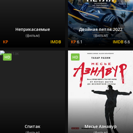
Неприкасаемые
Двойная петля 2022
(фильм)
(фильм)
6.1
6.6
HD
HD
Спитак
Месье Азнавур
(фильм)
(фильм)