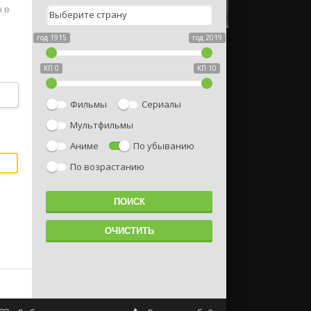
 в
год 1915
год 2019
КП 0
КП 10
Фильмы
Сериалы
Мультфильмы
Аниме
По убыванию
По возрастанию