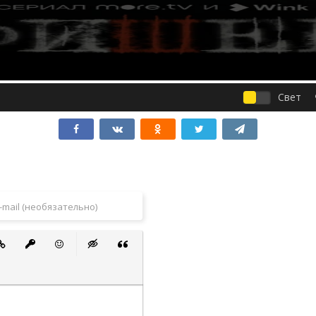
Свет
 список
ванный список
тавить ссылку
Вставить защищенную ссылку
Вставить смайлик
Вставка скрытого текста
Вставка цитаты