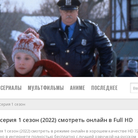
СЕРИАЛЫ
МУЛЬТФИЛЬМЫ
АНИМЕ
ПОСЛЕДНЕЕ
серия 1 сезон
Все
Криминал
серия 1 сезон (2022) смотреть онлайн в Full HD
Боевики
Мелодрамы
Военные
2024
Приключения
я 1 сезон (2022) смотреть в режиме онлайн в хорошем качестве HD 72
жно в интернете полностью бесплатно с лучшей озвучкой на русском