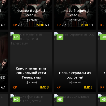
1
Фишер 6 серия 1
Фишер 5 серия 1
сезон
сезон
(фильм)
(фильм)
6.1
7.7
6.1
7.7
6.1
HD
HD
HD
Кино и мульты из
социальной сети
Новые сериалы из
К
23)
Телеграмм
соц сетей
(фильм)
(фильм)
6.1
HD
HD
HD