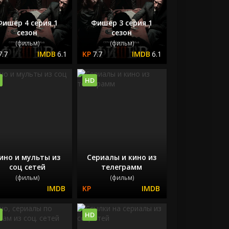
Фишер 4 серия 1
Фишер 3 серия 1
сезон
сезон
(фильм)
(фильм)
7.7
6.1
7.7
6.1
HD
ино и мульты из
Сериалы и кино из
соц сетей
телеграмм
(фильм)
(фильм)
HD