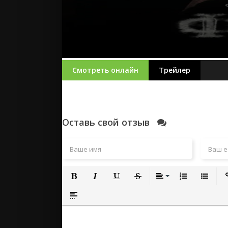
Смотреть онлайн
Трейлер
Оставь свой отзыв
Полужирный
Курсив
Подчеркнутый
Зачеркнутый
Выравнивание
Нумерованный
Маркиро
Вс
Вставка спойлера