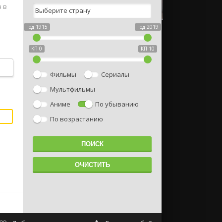
 в
год 1915
год 2019
КП 0
КП 10
Фильмы
Сериалы
Мультфильмы
Аниме
По убыванию
По возрастанию