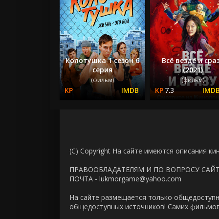
Колотушка 1 сезон 6
Всё везде и сра
серия
(2021)
(фильм)
(фильм)
7.3
(C) Copyright На сайте имеются описания ки
ПРАВООБЛАДАТЕЛЯМ И ПО ВОПРОСУ САЙ
ПОЧТА - lukmorgame@yahoo.com
На сайте размещается только общедоступн
общедоступных источников! Самих фильмов