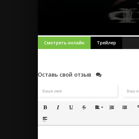
Смотреть онлайн
Трейлер
Оставь свой отзыв
Полужирный
Курсив
Подчеркнутый
Зачеркнутый
Выравнивание
Нумерованный
Маркиро
Вс
Вставка спойлера