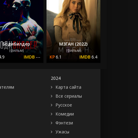
Бодибилдер
М3ГАН (2022)
(фильм)
(фильм)
4.9
---
6.1
6.4
2024
ателям
Карта сайта
Все сериалы
Русское
Комедии
Фэнтези
Ужасы