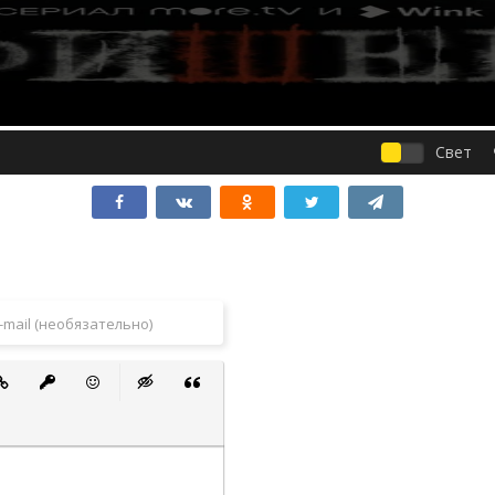
Свет
 список
ванный список
тавить ссылку
Вставить защищенную ссылку
Вставить смайлик
Вставка скрытого текста
Вставка цитаты