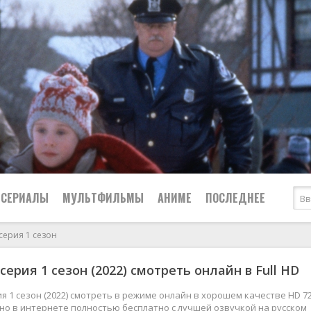
СЕРИАЛЫ
МУЛЬТФИЛЬМЫ
АНИМЕ
ПОСЛЕДНЕЕ
серия 1 сезон
Все
Криминал
серия 1 сезон (2022) смотреть онлайн в Full HD
Боевики
Мелодрамы
Военные
2024
Приключения
я 1 сезон (2022) смотреть в режиме онлайн в хорошем качестве HD 72
жно в интернете полностью бесплатно с лучшей озвучкой на русском