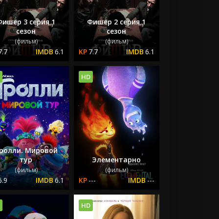
Фишер 3 серия 1
Фишер 2 серия 1
сезон
сезон
(фильм)
(фильм)
7.7
6.1
7.7
6.1
HD
ролли. Мировой
тур
Элементарно
(фильм)
(фильм)
6.9
6.1
---
---
HD