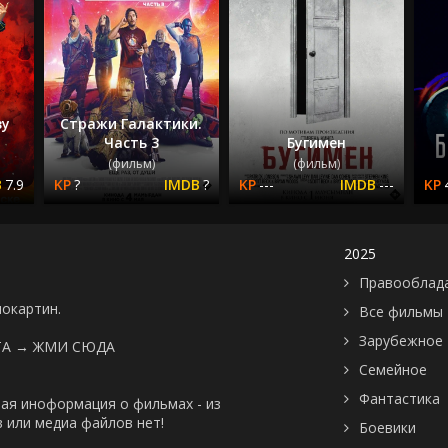
зу
Стражи Галактики.
Часть 3
Бугимен
(фильм)
(фильм)
7.9
?
?
---
---
2025
Правооблад
нокартин.
Все фильмы
Зарубежное
ТА →
ЖМИ СЮДА
Семейное
Фантастика
ая иноформация о фильмах - из
 или медиа файлов нет!
Боевики