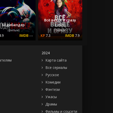
Всё везде и сразу
Бодибилдер
(2021)
(фильм)
(фильм)
4.9
---
7.3
7.9
2024
ателям
Карта сайта
Все сериалы
Русское
Комедии
Фэнтези
Ужасы
Драмы
Фильмы и соцсети