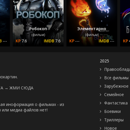
Робокоп
Элементарно
(фильм)
(фильм)
---
7.6
7.6
---
---
2025
Правооблад
нокартин.
Все фильмы
Зарубежное
ТА →
ЖМИ СЮДА
Семейное
Фантастика
ая иноформация о фильмах - из
 или медиа файлов нет!
Боевики
Триллеры
Новое