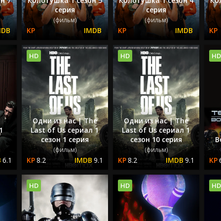
н 7
Колотушка 1 сезон 5
Колотушка 1 сезон 4
Ко
серия
серия
(фильм)
(фильм)
HD
HD
HD
Одни из нас | The
Одни из нас | The
1
Last of Us сериал 1
Last of Us сериал 1
сезон 1 серия
сезон 10 серия
В
(фильм)
(фильм)
6.1
8.2
9.1
8.2
9.1
HD
HD
HD