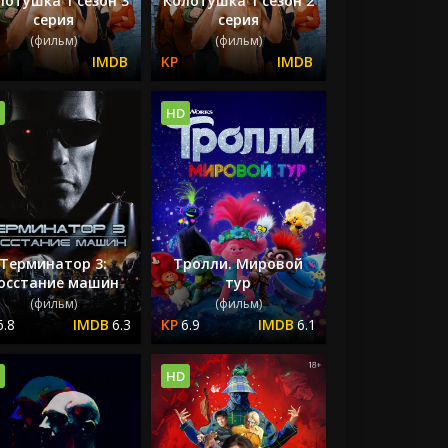
лотушка 1 сезон 3
Колотушка 1 сезон 2
серия
серия
(фильм)
(фильм)
HD
Терминатор 3:
Тролли. Мировой
осстание машин
тур
(фильм)
(фильм)
6.8
6.3
6.9
6.1
HD