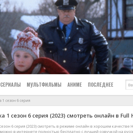
СЕРИАЛЫ
МУЛЬТФИЛЬМЫ
АНИМЕ
ПОСЛЕДНЕЕ
 1 сезон 6 серия
Все
Криминал
 1 сезон 6 серия (2023) смотреть онлайн в Full
Боевики
Мелодрамы
Военные
2024
Приключения
сезон 6 серия (2023) смотреть в режиме онлайн в хорошем качестве 
4к можно в интернете полностью бесплатно с лучшей озвучкой на рус