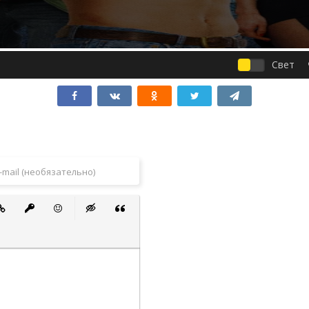
Свет
 список
ванный список
тавить ссылку
Вставить защищенную ссылку
Вставить смайлик
Вставка скрытого текста
Вставка цитаты