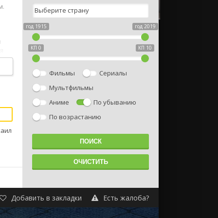
м.
год 1915
год 2019
я
КП 0
КП 10
ня
н
Фильмы
Сериалы
х
Мультфильмы
Аниме
По убыванию
По возрастанию
хаил
Добавить в закладки
Есть жалоба?