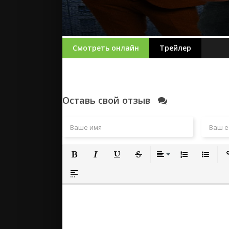
Смотреть онлайн
Трейлер
Оставь свой отзыв
Полужирный
Курсив
Подчеркнутый
Зачеркнутый
Выравнивание
Нумерованный
Маркиро
Вс
Вставка спойлера