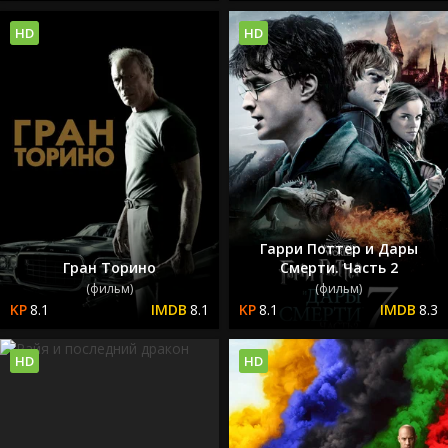
HD
HD
Гарри Поттер и Дары
Гран Торино
Смерти. Часть 2
(фильм)
(фильм)
8.1
8.1
8.1
8.3
HD
HD