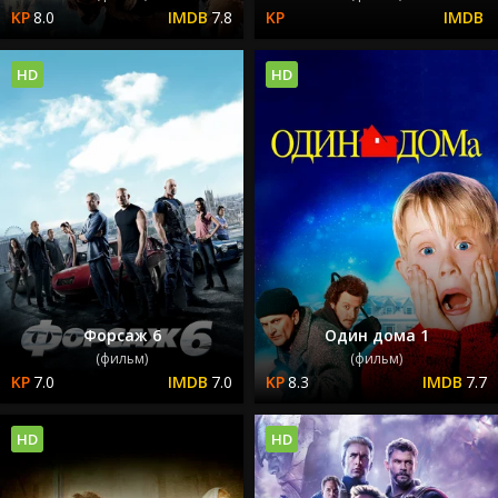
8.0
7.8
HD
HD
Форсаж 6
Один дома 1
(фильм)
(фильм)
7.0
7.0
8.3
7.7
HD
HD