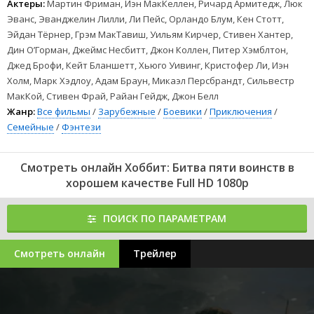
Актеры:
Мартин Фриман, Иэн МакКеллен, Ричард Армитедж, Люк
Наши друзья:
Эванс, Эванджелин Лилли, Ли Пейс, Орландо Блум, Кен Стотт,
Форсаж 10
Эйдан Тёрнер, Грэм МакТавиш, Уильям Кирчер, Стивен Хантер,
Гремлины Хранители леса
Дин О’Горман, Джеймс Несбитт, Джон Коллен, Питер Хэмблтон,
Синистер: Начало
Люби, Снова
Джед Брофи, Кейт Бланшетт, Хьюго Уивинг, Кристофер Ли, Иэн
Суперсмерч
Холм, Марк Хэдлоу, Адам Браун, Микаэл Персбрандт, Сильвестр
1
2
3
4
5
6
7
8
МакКой, Стивен Фрай, Райан Гейдж, Джон Белл
Жанр:
Все фильмы
/
Зарубежные
/
Боевики
/
Приключения
/
Семейные
/
Фэнтези
Смотреть онлайн Хоббит: Битва пяти воинств в
хорошем качестве Full HD 1080p
ПОИСК ПО ПАРАМЕТРАМ
Смотреть онлайн
Трейлер