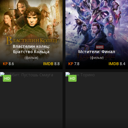
Властелин колец:
Братство Кольца
Мстители: Финал
(фильм)
(фильм)
8.6
8.8
7.8
8.4
HD
HD