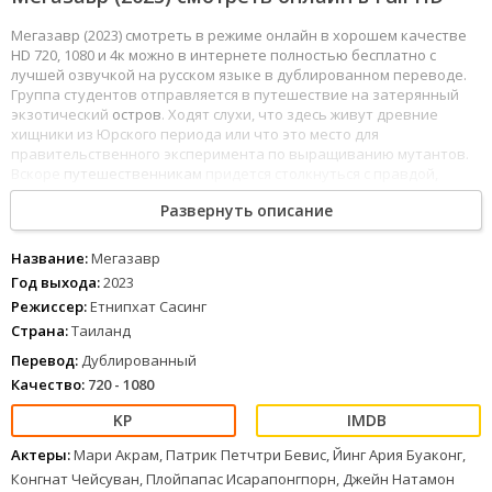
Мегазавр (2023) смотреть в режиме онлайн в хорошем качестве
HD 720, 1080 и 4к можно в интернете полностью бесплатно с
лучшей озвучкой на русском языке в дублированном переводе.
Группа студентов отправляется в путешествие на затерянный
экзотический
остров
. Ходят слухи, что здесь живут древние
хищники из Юрского периода или что это место для
правительственного эксперимента по выращиванию мутантов.
Вскоре
путешественникам
придется столкнуться с правдой,
которая окажется страшнее всех слухов.
Развернуть описание
1
2
3
4
5
6
7
8
Название:
Мегазавр
Год выхода:
2023
Режиссер:
Етнипхат Сасинг
Страна:
Таиланд
Перевод:
Дублированный
Качество:
720 - 1080
Актеры:
Мари Акрам, Патрик Петчтри Бевис, Йинг Ария Буаконг,
Конгнат Чейсуван, Плойпапас Исарапонгпорн, Джейн Натамон