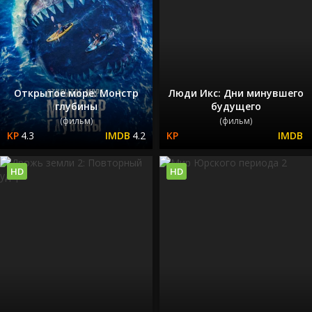
Открытое море: Монстр
Люди Икс: Дни минувшего
глубины
будущего
(фильм)
(фильм)
4.3
4.2
HD
HD