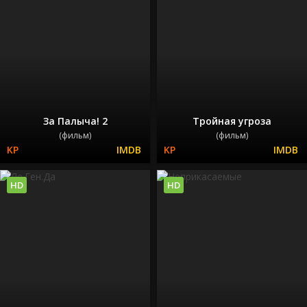
За Палыча! 2
Тройная угроза
(фильм)
(фильм)
HD
HD