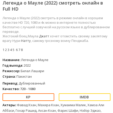
Легенда о Мауле (2022) смотреть онлайн в
Full HD
Легенда о Мауле (2022) смотреть в режиме онлайн в хорошем
качестве HD 720, 1080 и 4к можно в интернете полностью
бесплатно с лучшей озвучкой на русском языке в дублированном
переводе.
Жестокий боец Маула
Джатт
хочет отомстить своему заклятому
врагу Нури
Натту
, самому грозному воину Пенджаба.
1
2
3
4
5
6
7
8
Название:
Легенда о Мауле
Год выхода:
2022
Режиссер:
Билал Лашари
Страна:
Пакистан
Перевод:
Дублированный
Качество:
720 - 1080
Актеры:
Фавад Кхан, Махира Кхан, Хумаима Малик, Хамза Али
Аббаси, Гохар Рашид, Ахсан Кхан, Фарис Шафи, Нэйэр Эджаз,