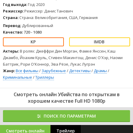
Год выхода:
Год: 2020
Режиссер:
Режиссер: Данис Танович
Страна:
Страна: Великобритания, США, Германия
Перевод:
Дублированный
Качество:
720 - 1080
Актеры:
В ролях: Джеффри Дин Морган, Фамке Янссен, Каш
Джамбо, Йоахим Круль, Стивен Макинтош, Денис О'Хэр, Наоми
Баттрик, Рори О'Коннор, Эва Рёзе, Лукас Лугрэн
Жанр:
Все фильмы
/
Зарубежные
/
Детективы
/
Драмы
/
Криминальные
/
Триллеры
Смотреть онлайн Убийства по открыткам в
хорошем качестве Full HD 1080p
ПОИСК ПО ПАРАМЕТРАМ
Смотреть онлайн
Трейлер