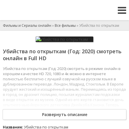
Фильмы и Сериалы онлайн
»
Все фильмы
» Убийства по открыткам
Убийства по открыткам (Год: 2020) смотреть
онлайн в Full HD
Убийства по открыткам (Год: 2020) смотреть в режиме онлайн в
хорошем качестве HD 720, 1080 и 4к можно в интернете
полностью бесплатно с лучшей озвучкой на русском языке в
дублированном переводе. Лондон, Мадрид, Стокгольм. В Европе
орудует жестокий и изощрённый маньяк. Перемещаясь из города
в город, он дразнит полицию, посылая журналистам подсказки
в виде открыток из музеев. Одной из его жертв становится дочь
опытного нью-йоркского детектива Джейкоба Кэнона. Теперь
его цель - найти убийцу и отомстить.
Развернуть описание
1
2
3
4
5
6
7
8
Название:
Убийства по открыткам