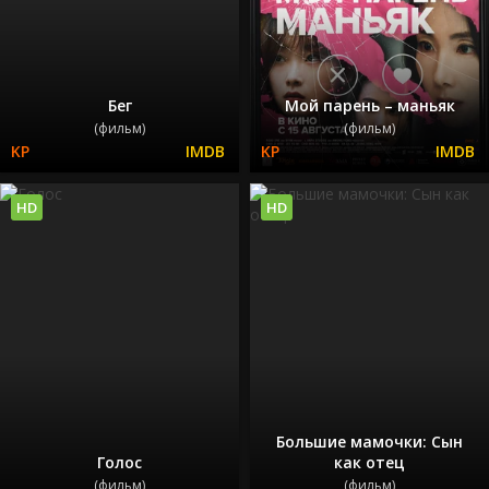
Бег
Мой парень – маньяк
(фильм)
(фильм)
HD
HD
Большие мамочки: Сын
Голос
как отец
(фильм)
(фильм)