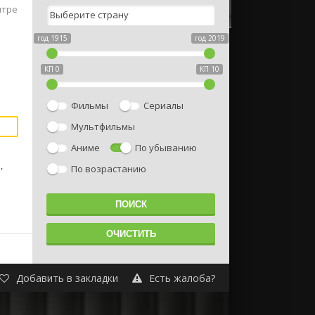
нтре
год 1915
год 2019
КП 0
КП 10
Фильмы
Сериалы
Мультфильмы
Аниме
По убыванию
,
По возрастанию
Добавить в закладки
Есть жалоба?