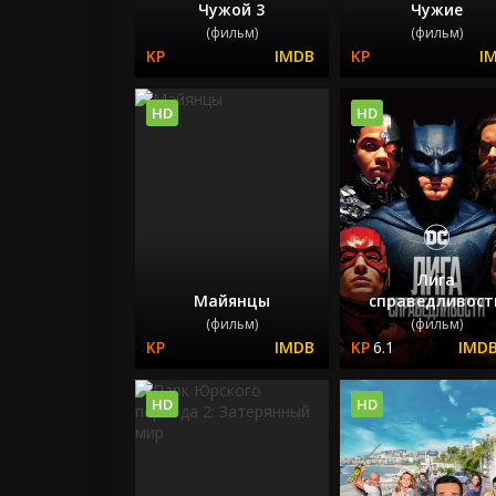
Чужой 3
Чужие
(фильм)
(фильм)
HD
HD
Лига
Майянцы
справедливост
(фильм)
(фильм)
6.1
HD
HD