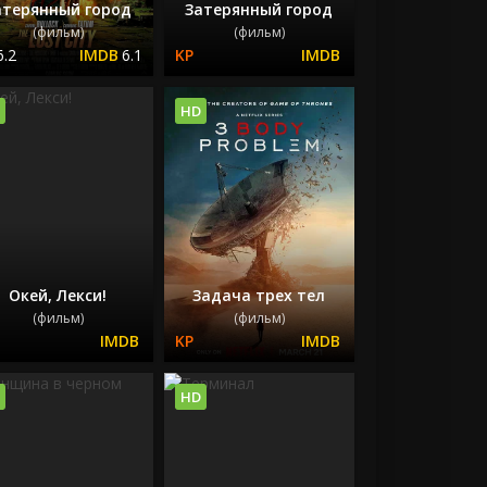
атерянный город
Затерянный город
(фильм)
(фильм)
6.2
6.1
HD
Окей, Лекси!
Задача трех тел
(фильм)
(фильм)
HD