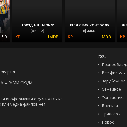
Поезд на Париж
Иллюзия контроля
Же
(фильм)
(фильм)
5.0
2025
Правооблад
нокартин.
Все фильмы
Зарубежное
ТА →
ЖМИ СЮДА
Семейное
Фантастика
ая иноформация о фильмах - из
 или медиа файлов нет!
Боевики
Триллеры
Новое