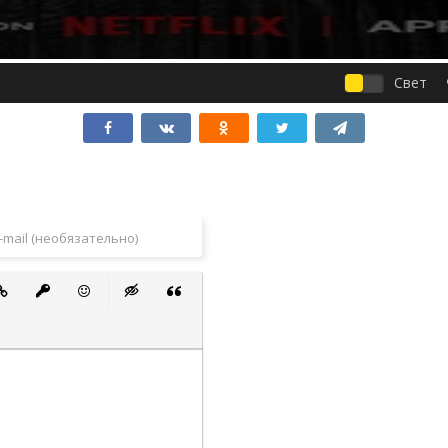
Свет
 список
ванный список
тавить ссылку
Вставить защищенную ссылку
Вставить смайлик
Вставка скрытого текста
Вставка цитаты