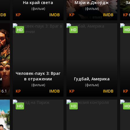
На край света
Мэри и Джордж
З
(фильм)
(фильм)
HD
HD
HD
Человек-паук 3: Враг
и
в отражении
Гудбай, Америка
(фильм)
(фильм)
6.1
HD
HD
HD