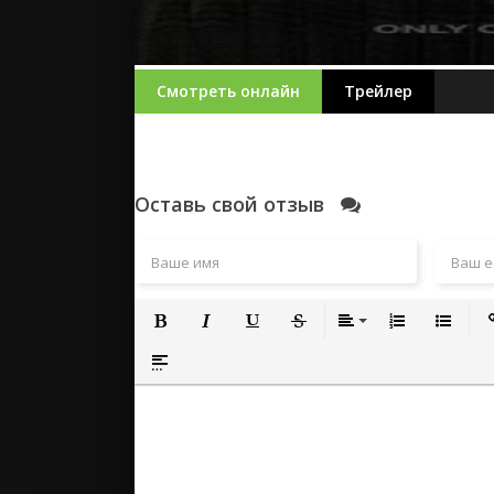
Смотреть онлайн
Трейлер
Оставь свой отзыв
Полужирный
Курсив
Подчеркнутый
Зачеркнутый
Выравнивание
Нумерованный
Маркиро
Вс
Вставка спойлера