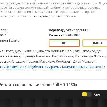
Детективы
2023
Семейные
ом переводе. События разворачиваются в шестидесятые
годы
. В це
Детские
2022
Спорт
вается весьма состоятельный человек, у которого выстроились
удачные отношения с сыном. Главный герой считает отпрыска
Драмы
2021
Триллеры
и старается всячески
контролировать
его жизнь.
Комедии
Ужасы
Русские
Фантастика
ипли
Перевод:
Дублированный
СССР
Фэнтези
2024
Качество:
720 - 1080
ые
Зарубежные
тивен Зеллиан
Фильмы из соцетей
ю Скотт, Джонни Флинн, Дакота Фаннинг, Паскуале Эспозито, Дэн
лиот Самнер, Лоренцо Аквавива, Патрик Клейн, Массимо Де Лоренцо
вестри, Анджело Фарачи, Маурицио Ломбарди, Джон Малкович
лы
/
Все фильмы
/
Зарубежные
/
Драмы
/
Криминальные
/
Триллеры
/
ипли в хорошем качестве Full HD 1080p
Свет