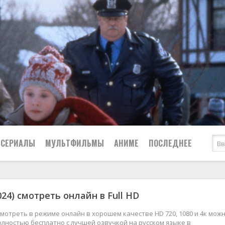
СЕРИАЛЫ
МУЛЬТФИЛЬМЫ
АНИМЕ
ПОСЛЕДНЕЕ
Все
Криминал
24) смотреть онлайн в Full HD
Боевики
Мелодрамы
Военные
2024
Приключения
 смотреть в режиме онлайн в хорошем качестве HD 720, 1080 и 4к можн
лностью бесплатно с лучшей озвучкой на русском языке в