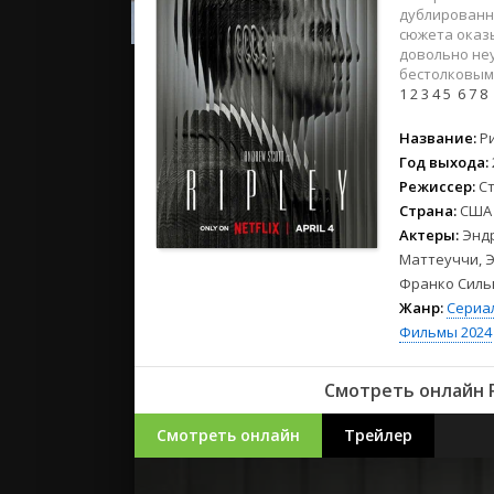
2023
дублированн
2022
сюжета оказы
довольно не
2021
бестолковым 
1
2
3
4
5
6
7
8
Русские
Название:
Р
СССР
Год выхода:
Зарубежн
Режиссер:
С
Страна:
США
Актеры:
Эндр
Маттеуччи, Э
Франко Силь
Жанр:
Сериа
Фильмы 2024
Смотреть онлайн Р
Смотреть онлайн
Трейлер