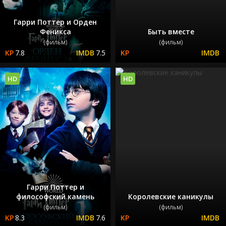
Гарри Поттер и Орден
Феникса
Быть вместе
(фильм)
(фильм)
7.8
7.5
HD
HD
Гарри Поттер и
философский камень
Королевские каникулы
(фильм)
(фильм)
8.3
7.6