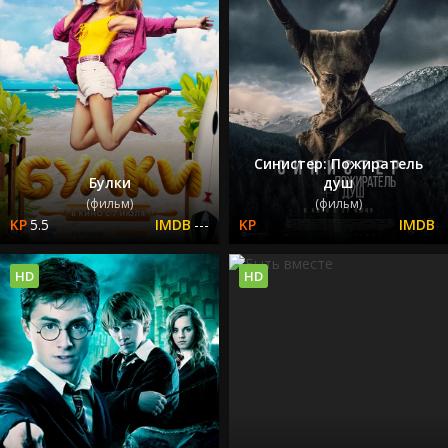
Синистер: Пожиратель
Булки
душ
(фильм)
(фильм)
5.5
---
HD
HD