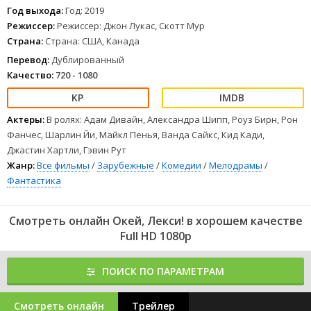
будет всячески выпихивать бедолагу из зоны комфорта, даже
Год выхода:
Год: 2019
если для этого придётся вредить другим людям.
Режиссер:
Режиссер: Джон Лукас, Скотт Мур
1
2
3
4
5
6
7
8
Страна:
Страна: США, Канада
Перевод:
Дублированный
Качество:
720 - 1080
Актеры:
В ролях: Адам Дивайн, Александра Шипп, Роуз Бирн, Рон
Фанчес, Шарлин Йи, Майкл Пенья, Ванда Сайкс, Кид Кади,
Джастин Хартли, Гэвин Рут
Жанр:
Все фильмы
/
Зарубежные
/
Комедии
/
Мелодрамы
/
Фантастика
Смотреть онлайн Окей, Лекси! в хорошем качестве
Full HD 1080p
ПОИСК ПО ПАРАМЕТРАМ
Смотреть онлайн
Трейлер