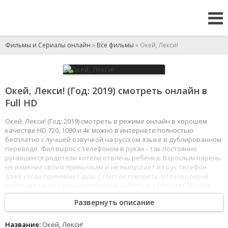
Фильмы и Сериалы онлайн
»
Все фильмы
» Окей, Лекси!
Окей, Лекси! (Год: 2019) смотреть онлайн в
Full HD
Окей, Лекси! (Год: 2019) смотреть в режиме онлайн в хорошем
качестве HD 720, 1080 и 4к можно в интернете полностью
бесплатно с лучшей озвучкой на русском языке в дублированном
переводе. Фил вырос с телефоном в руках - так постоянно
ругавшиеся родители хотели отвлечь ребёнка. Взрослым парень
не изменил своим привычкам и не выпускает из рук телефон
даже когда принимает душ. Стоит ли говорить, что наш герой
работает на не самой интересной работе, и у него нет друзей.
Однажды его драгоценное устройство ломается, и Фил
Развернуть описание
приобретает новый смартфон, голосовой помощник которого
по имени Лекси с ходу заявляет, что не успокоится, пока
не сделает жизнь своего нового хозяина лучше. Теперь Лекси
Название:
Окей, Лекси!