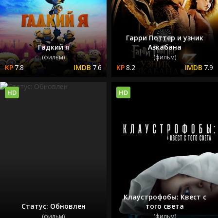
Гарри Поттер и узник
Гадкий я
Азкабана
(фильм)
(фильм)
7.8
7.6
8.2
7.9
HD
HD
Клаустрофобы: Квест с
Статус: Обновлен
того света
(фильм)
(фильм)