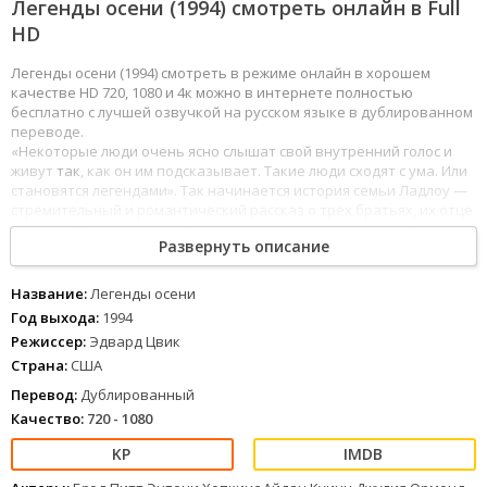
Легенды осени (1994) смотреть онлайн в Full
HD
Легенды осени (1994) смотреть в режиме онлайн в хорошем
качестве HD 720, 1080 и 4к можно в интернете полностью
бесплатно с лучшей озвучкой на русском языке в дублированном
переводе.
«Некоторые люди очень ясно слышат свой внутренний голос и
живут
так
, как он им подсказывает. Такие люди сходят с ума. Или
становятся легендами». Так начинается история семьи Ладлоу —
стремительный и романтический рассказ о трёх братьях, их отце
и молодой и неотразимой женщине,
которая
роковым образом
Развернуть описание
изменяет жизнь каждого из них.
1
2
3
4
5
6
7
8
Название:
Легенды осени
Год выхода:
1994
Режиссер:
Эдвард Цвик
Страна:
США
Перевод:
Дублированный
Качество:
720 - 1080