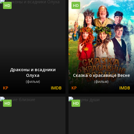
HD
HD
Драконы и всадники
Олуха
Сказка о красавице Весне
(фильм)
(фильм)
HD
HD