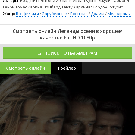
Актеры:
Брэд Питт Энтони Хопкинс Айдан Куинн Джулия Ормонд
Генри Томас Карина Ломбард Танту Кардинал Гордон Тутусис
Жанр:
Все фильмы
/
Зарубежные
/
Военные
/
Драмы
/
Мелодрамы
Смотреть онлайн Легенды осени в хорошем
качестве Full HD 1080p
ПОИСК ПО ПАРАМЕТРАМ
Смотреть онлайн
Трейлер