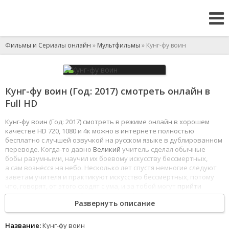
Фильмы и Сериалы онлайн
»
Мультфильмы
» Кунг-фу воин
Кунг-фу воин (Год: 2017) смотреть онлайн в
Full HD
Кунг-фу воин (Год: 2017) смотреть в режиме онлайн в хорошем
качестве HD 720, 1080 и 4к можно в интернете полностью
бесплатно с лучшей озвучкой на русском языке в дублированном
переводе. Когда-то давно
Великий
учитель сделал обычные
бобы разумными, научил их боевому искусству бессмертных,
а сам вознёсся на небо. Несколько лет спустя немногие следуют
заветам учителя и практикуют искусство бессмертных, потому
что, говорят, от этого сходят с ума, и за тобой могут
прийти
тёмные чудовища. Но Дошик не из слабаков. Несмотря
Развернуть описание
на увещевания свой подруги Дуси, парень упорно занимается,
поэтому горожане и сдают его в местный дурдом. А там
оказывается гораздо интересней, чем мог предположить
Название:
Кунг-фу воин