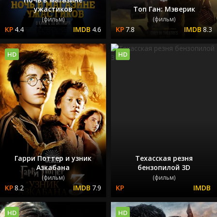
ужастиков
Топ Ган: Мэверик
(фильм)
(фильм)
4.4
4.6
7.8
8.3
HD
HD
Гарри Поттер и узник
Техасская резня
Азкабана
бензопилой 3D
(фильм)
(фильм)
8.2
7.9
HD
HD