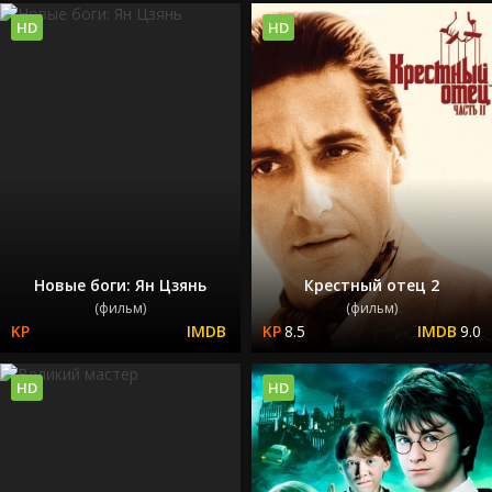
HD
HD
Новые боги: Ян Цзянь
Крестный отец 2
(фильм)
(фильм)
8.5
9.0
HD
HD