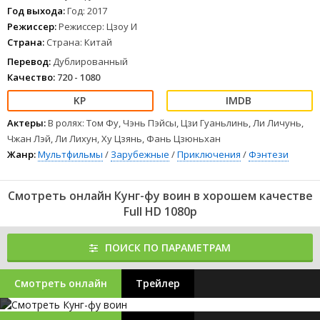
Дошик - он встречает одного из мастеров, про которого читал
Год выхода:
Год: 2017
в книге.
Режиссер:
Режиссер: Цзоу И
1
2
3
4
5
6
7
8
Страна:
Страна: Китай
Перевод:
Дублированный
Качество:
720 - 1080
Актеры:
В ролях: Том Фу, Чэнь Пэйсы, Цзи Гуаньлинь, Ли Личунь,
Чжан Лэй, Ли Лихун, Ху Цзянь, Фань Цзюньхан
Жанр:
Мультфильмы
/
Зарубежные
/
Приключения
/
Фэнтези
Смотреть онлайн Кунг-фу воин в хорошем качестве
Full HD 1080p
ПОИСК ПО ПАРАМЕТРАМ
Смотреть онлайн
Трейлер