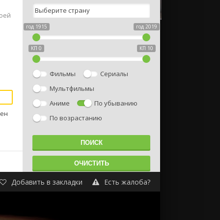
воей
год 1915
год 2019
КП 0
КП 10
Фильмы
Сериалы
Мультфильмы
Аниме
По убыванию
тен
По возрастанию
Добавить в закладки
Есть жалоба?