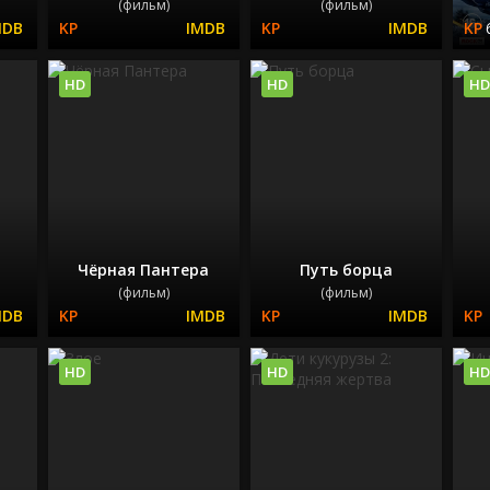
(фильм)
(фильм)
HD
HD
HD
Чёрная Пантера
Путь борца
(фильм)
(фильм)
HD
HD
HD