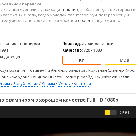
Детективы
2023
Семейные
лированном переводе.
Детские
2022
Спорт
а сенсации журналисту приходит
вампир
, чтобы поведать историю с
ачалось в 1791 году, когда молодой плантатор Луи, потеряв жену и
Драмы
2021
Триллеры
отел умереть, но «родился для мрака» и
обрёл
вечную жизнь.
Комедии
Ужасы
Русские
Фантастика
СССР
Фэнтези
нтервью с вампиром
Перевод:
Дублированный
ые
Зарубежные
1994
Качество:
720 - 1080
Фильмы из соцетей
ил Джордан
Круз Брэд Питт Стивен Ри Антонио Бандерас Кристиан Слэйтер Кирс
иана Джордано Тандиве Ньютон Роджер Ллойд Пэк Джордж Келли
ильмы
/
Зарубежные
/
Драмы
/
Ужасы
/
Фэнтези
 с вампиром в хорошем качестве Full HD 1080p
Свет