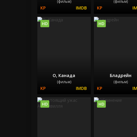
(фильм)
(фильм)
HD
HD
О, Канада
Бладрейн
(фильм)
(фильм)
HD
HD