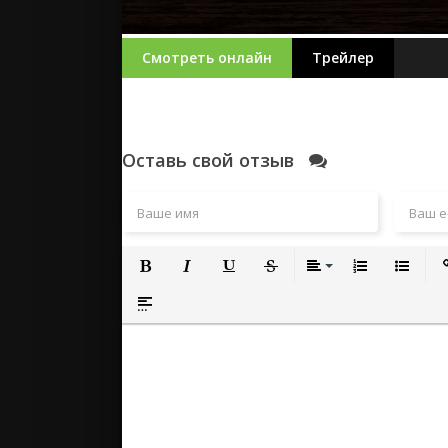
Смотреть онлайн
Трейлер
Оставь свой отзыв
Полужирный
Курсив
Подчеркнутый
Зачеркнутый
Выравнивание
Нумерованный
Маркиро
Вс
Вставка спойлера