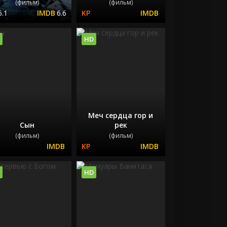
(фильм)
(фильм)
6.1
6.6
HD
Меч сердца гор и
Сын
рек
(фильм)
(фильм)
HD