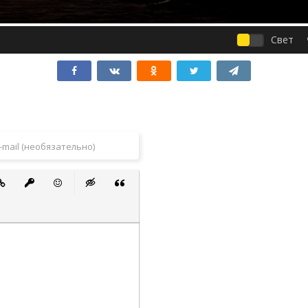
Свет
 список
ванный список
тавить ссылку
Вставить защищенную ссылку
Вставить смайлик
Вставка скрытого текста
Вставка цитаты