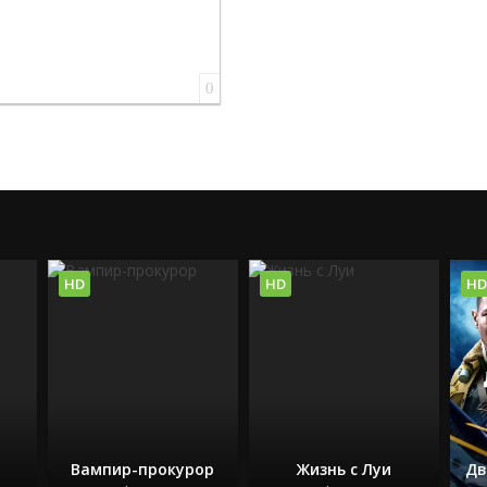
0
HD
HD
HD
Вампир-прокурор
Жизнь с Луи
Дв