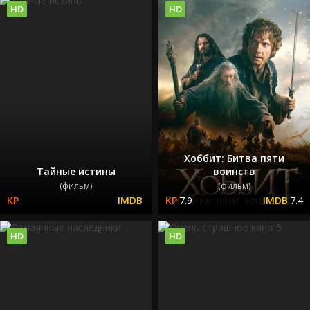
HD
HD
Хоббит: Битва пяти
Тайные истины
воинств
(фильм)
(фильм)
7.9
7.4
HD
HD