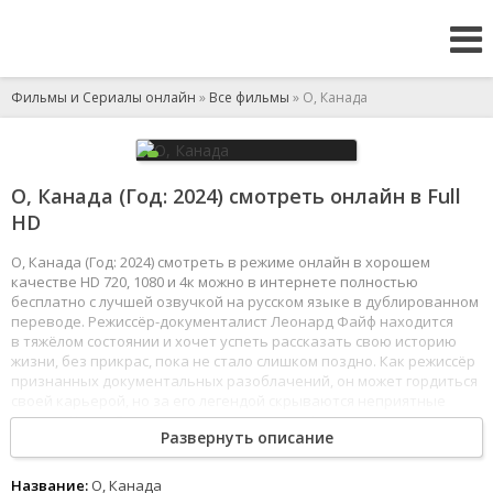
Фильмы и Сериалы онлайн
»
Все фильмы
» О, Канада
О, Канада (Год: 2024) смотреть онлайн в Full
HD
О, Канада (Год: 2024) смотреть в режиме онлайн в хорошем
качестве HD 720, 1080 и 4к можно в интернете полностью
бесплатно с лучшей озвучкой на русском языке в дублированном
переводе. Режиссёр-документалист Леонард Файф находится
в тяжёлом состоянии и хочет успеть рассказать свою историю
жизни, без прикрас, пока не стало слишком поздно. Как режиссёр
признанных документальных разоблачений, он может гордиться
своей карьерой, но за его легендой скрываются неприятные
истины. Когда Леонард соглашается на съёмки интервью
Развернуть описание
в присутствии своей жены Эммы, его откровенные рассказы
о своей молодости раскрывают правду человека, который всё
это время прятался за мифами о себе.
Название:
О, Канада