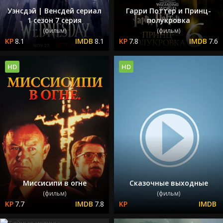
Уэнсдэй | Венсдей сериал
Гарри Поттер и Принц-
1 сезон 7 серия
полукровка
(фильм)
(фильм)
8.1
8.1
7.8
7.6
HD
HD
Миссисипи в огне
Сказочные выходные
(фильм)
(фильм)
7.7
7.8