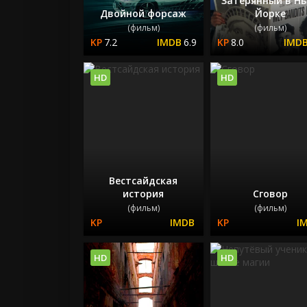
Затерянный в Н
Двойной форсаж
Йорке
(фильм)
(фильм)
7.2
6.9
8.0
HD
HD
Вестсайдская
история
Сговор
(фильм)
(фильм)
HD
HD