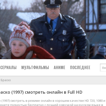
СЕРИАЛЫ
МУЛЬТФИЛЬМЫ
АНИМЕ
ПОСЛЕДНЕЕ
 Браско
Все
Криминал
аско (1997) смотреть онлайн в Full HD
Боевики
Мелодрамы
Военные
2024
Приключения
 (1997) смотреть в режиме онлайн в хорошем качестве HD 720, 1080 и
рнете полностью бесплатно с лучшей озвучкой на русском языке в