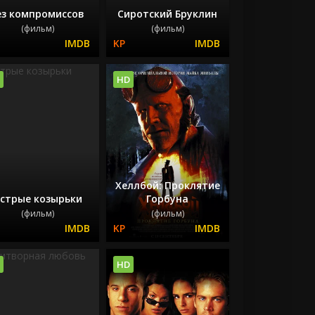
ез компромиссов
Сиротский Бруклин
(фильм)
(фильм)
HD
Хеллбой: Проклятие
стрые козырьки
Горбуна
(фильм)
(фильм)
HD