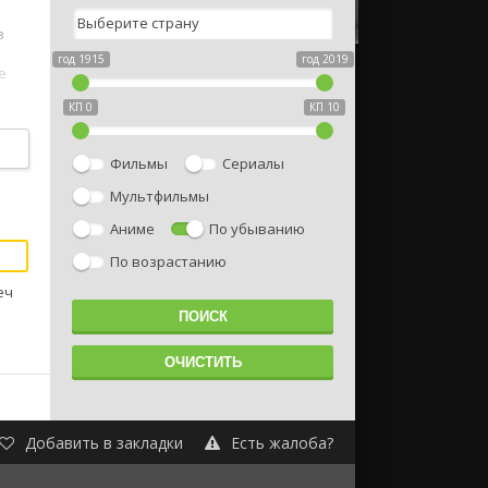
в
год 1915
год 2019
е
КП 0
КП 10
Фильмы
Сериалы
Мультфильмы
Аниме
По убыванию
По возрастанию
еч
Добавить в закладки
Есть жалоба?