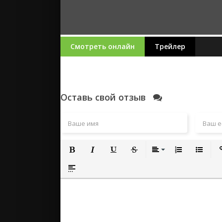
Смотреть онлайн
Трейлер
Оставь свой отзыв
Полужирный
Курсив
Подчеркнутый
Зачеркнутый
Выравнивание
Нумерованный
Маркиро
Вс
Вставка спойлера