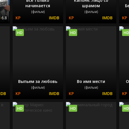
ью-
Все только
Капоне. Лицо со
начинается
шрамом
Б
(фильм)
(фильм)
6.8
HD
HD
HD
Выпьем за любовь
Во имя мести
О
(фильм)
(фильм)
HD
HD
HD