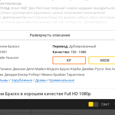
Детективы
2023
Семейные
ом переводе.
Детские
2022
Спорт
978
год
. Агент ФБР Джо Пистоне получает новое задание: внедриться 
ступных группировок Бруклина с целью получения полноценной
Драмы
2021
Триллеры
 о
деятельности
гангстерских банд. Он должен забыть свое настояще
Комедии
Ужасы
 со всеми друзьями и родными, так как теперь он - Донни Браско.
Русские
Фантастика
СССР
Фэнтези
Развернуть описание
ые
Зарубежные
онни Браско
Перевод:
Дублированный
Фильмы из соцетей
1997
Качество:
720 - 1080
айк Ньюэлл
Пачино Джонни Депп Майкл Мэдсен Бруно Кёрби Джеймс Руссо Энн Х
ек Джерри Бекер Роберт Миано Брайан Тарантина
ильмы
/
Зарубежные
/
Драмы
/
Криминальные
 Браско в хорошем качестве Full HD 1080p
Свет