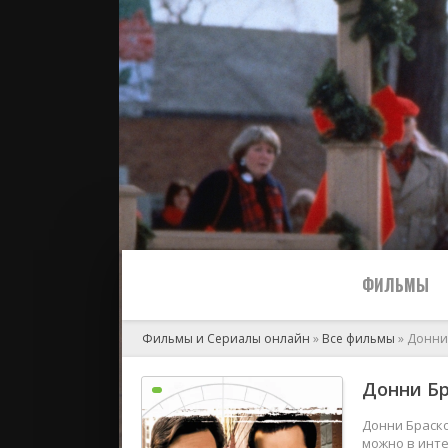
ФИЛЬМЫ
Фильмы и Сериалы онлайн
»
Все фильмы
» Донни
Все
Донни Бр
2024
Донни Браско
можно в инте