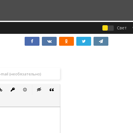
Свет
 список
ванный список
тавить ссылку
Вставить защищенную ссылку
Вставить смайлик
Вставка скрытого текста
Вставка цитаты