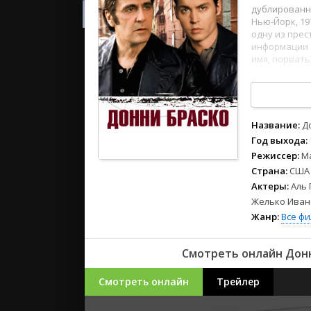
2023
дублированн
2022
Нью-Йорк, 1
одну из пре
2021
информации
имя, порвать
Русские
1
2
3
4
5
6
7
8
СССР
Зарубежн
Название:
Д
Год выхода:
Режиссер:
М
Страна:
США
Актеры:
Аль 
Желько Иван
Жанр:
Все ф
Смотреть онлайн Донни
Смотреть онлайн
Трейлер