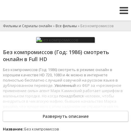
Фильмы и Сериалы онлайн
»
Все фильмы
» Без компромиссов
Без компромиссов (Год: 1986) смотреть
онлайн в Full HD
Без компромиссов (Год: 1986) смотреть в режиме онлайн в
хорошем качестве HD 720, 1080 и 4к можно в интернете
полностью бесплатно с лучшей озвучкой на русском языке в
дублированном переводе.
Уволенный
из ФБР за «чрезмерное
применение силы» агент Марк Каминский работает шерифом в
маленьком городке. Но когда
понадобился
человек, чтобы
внедриться в чикагскую мафию, бывшее начальство Марка
решило, что лучше него с этим заданием не справится никто.
Развернуть описание
Марку придется действовать без всякой поддержки местной
полиции, ничего не знающей о его тайной миссии. Действуя в
одиночку против целого гангстерского синдиката, Марк должен
Название:
Без компромиссов