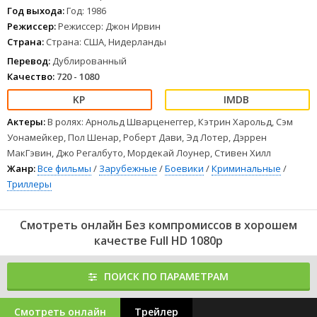
«взять» могущественного и жестокого главу чикагской
Год выхода:
Год: 1986
организованной преступности.
Режиссер:
Режиссер: Джон Ирвин
Страна:
Страна: США, Нидерланды
В случае успеха Марка провозгласят героем и восстановят на
службе. Не привыкший отступать перед опасностью, Марк
Перевод:
Дублированный
охотно берется за дело. Он полон решимости «железной рукой»
Качество:
720 - 1080
навести порядок в Чикаго…
1
2
3
4
5
6
7
8
Актеры:
В ролях: Арнольд Шварценеггер, Кэтрин Харольд, Сэм
Уонамейкер, Пол Шенар, Роберт Дави, Эд Лотер, Дэррен
МакГэвин, Джо Регалбуто, Мордекай Лоунер, Стивен Хилл
Жанр:
Все фильмы
/
Зарубежные
/
Боевики
/
Криминальные
/
Триллеры
Смотреть онлайн Без компромиссов в хорошем
качестве Full HD 1080p
ПОИСК ПО ПАРАМЕТРАМ
Смотреть онлайн
Трейлер