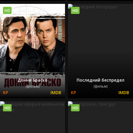
HD
HD
Донни Браско
Последний беспредел
(фильм)
(фильм)
HD
HD