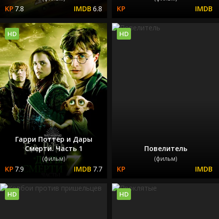
7.8
6.8
HD
HD
Гарри Поттер и Дары
Смерти. Часть 1
Повелитель
(фильм)
(фильм)
7.9
7.7
HD
HD