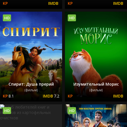
HD
HD
Спирит: Душа прерий
Изумительный Морис
(фильм)
(фильм)
8.1
7.2
HD
HD