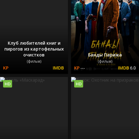
Клуб любителей книг и
пирогов из картофельных
очистков
Банды Парижа
(фильм)
(фильм)
---
6.0
HD
HD