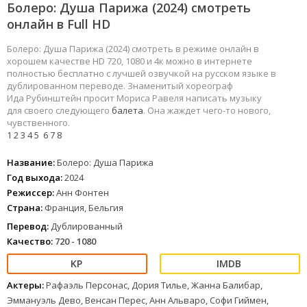
Болеро: Душа Парижа (2024) смотреть
онлайн в Full HD
Болеро: Душа Парижа (2024) смотреть в режиме онлайн в
хорошем качестве HD 720, 1080 и 4к можно в интернете
полностью бесплатно с лучшей озвучкой на русском языке в
дублированном переводе. Знаменитый хореограф
Ида Рубинштейн просит Мориса Равеля написать музыку
для своего следующего
балета
. Она жаждет чего-то нового,
чувственного.
1
2
3
4
5
6
7
8
Название:
Болеро: Душа Парижа
Год выхода:
2024
Режиссер:
Анн Фонтен
Страна:
Франция, Бельгия
Перевод:
Дублированный
Качество:
720 - 1080
Актеры:
Рафаэль Персонас, Дория Тилье, Жанна Балибар,
Эммануэль Дево, Венсан Перес, Анн Альваро, Софи Гиймен,