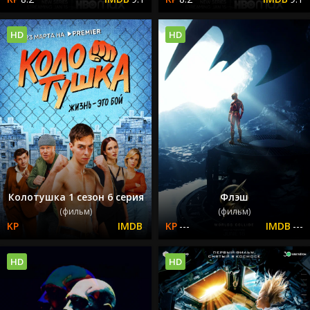
HD
HD
Колотушка 1 сезон 6 серия
Флэш
(фильм)
(фильм)
---
---
HD
HD