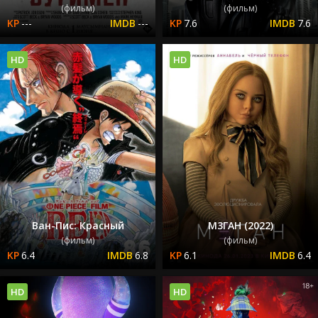
(фильм)
(фильм)
---
---
7.6
7.6
HD
HD
Ван-Пис: Красный
М3ГАН (2022)
(фильм)
(фильм)
6.4
6.8
6.1
6.4
HD
HD