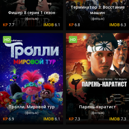
Терминатор 3: Восстание
Фишер 8 серия 1 сезон
машин
(фильм)
(фильм)
7.7
6.1
6.8
6.3
HD
HD
Тролли. Мировой тур
Парень-каратист
(фильм)
(фильм)
6.9
6.1
7.3
7.3