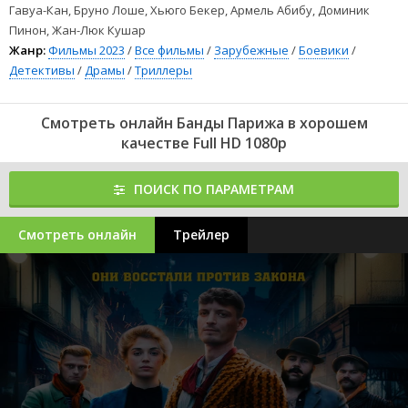
Гавуа-Кан, Бруно Лоше, Хьюго Бекер, Армель Абибу, Доминик
Пинон, Жан-Люк Кушар
Жанр:
Фильмы 2023
/
Все фильмы
/
Зарубежные
/
Боевики
/
Детективы
/
Драмы
/
Триллеры
Смотреть онлайн Банды Парижа в хорошем
качестве Full HD 1080p
ПОИСК ПО ПАРАМЕТРАМ
Смотреть онлайн
Трейлер