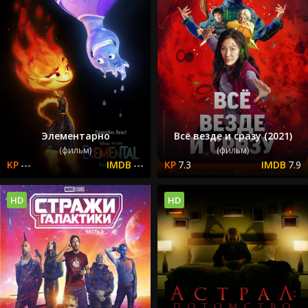
Элементарно
Всё везде и сразу (2021)
(фильм)
(фильм)
---
---
7.3
7.9
HD
HD