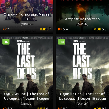
Стражи Галактики. Часть
3
Астрал: Потомство
(фильм)
(фильм)
?
?
5.4
5.0
HD
HD
Одни из нас | The Last of
Одни из нас | The Last of
Us сериал 1 сезон 1 серия
Us сериал 1 сезон 10 серия
(фильм)
(фильм)
8.2
9.1
8.2
9.1