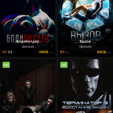
Бодибилдер
Вызов
(фильм)
(фильм)
4.9
---
---
---
HD
HD