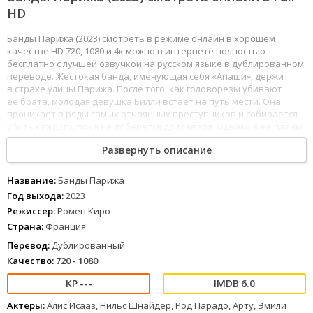
HD
Банды Парижа (2023) смотреть в режиме онлайн в хорошем
качестве HD 720, 1080 и 4к можно в интернете полностью
бесплатно с лучшей озвучкой на русском языке в дублированном
переводе. Жестокая банда, именующая себя «Апаши», держит
в страхе улицы Парижа. После того, как головорезы убивают
ее брата, молодая девушка Билли встает на путь мести. Она
проникает в ряды самых отчаянных преступников и собирается
убить каждого, пока не доберется до главаря. Однако в ее планы
вмешиваются неожиданно вспыхнувшие чувства.
Развернуть описание
155
156
157
158
159
160
161
162
163
164
165
166
167
168
169
170
171
172
Название:
Банды Парижа
1
2
3
4
5
6
7
8
Год выхода:
2023
Режиссер:
Ромен Киро
Страна:
Франция
Перевод:
Дублированный
Качество:
720 - 1080
---
6.0
Актеры:
Алис Исааз, Нильс Шнайдер, Род Парадо, Арту, Эмили