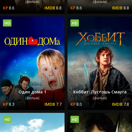
(фильм)
(фильм)
8.6
8.8
8.6
8.8
HD
HD
Один дома 1
Хоббит: Пустошь Смауга
(фильм)
(фильм)
8.3
7.7
8.0
7.8
HD
HD