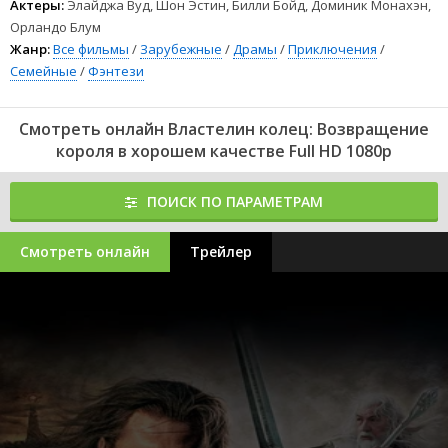
забирает кольцо себе. Затем на Фродо в паутине натыкается
Актеры:
Элайджа Вуд, Шон Эстин, Билли Бойд, Доминик Монахэн,
отряд орков. Нечисть дерётся за мифриловую кольчугу хоббита,
Орландо Блум
который успел прийти в себя. Им с Сэмом удаётся бежать и
Жанр:
Все фильмы
/
Зарубежные
/
Драмы
/
Приключения
/
продолжить опасный путь по Мордору.
Семейные
/
Фэнтези
Наши друзья:
Моё прекрасное несчастье
Блуждающая земля 2
Смотреть онлайн Властелин колец: Возвращение
Джон Уик 4
короля в хорошем качестве Full HD 1080p
Принц Пустыни
Внутри (2023) фильм
фильм Переводчик (2023)
ПОИСК ПО ПАРАМЕТРАМ
1
2
3
4
5
6
7
8
Смотреть онлайн
Трейлер