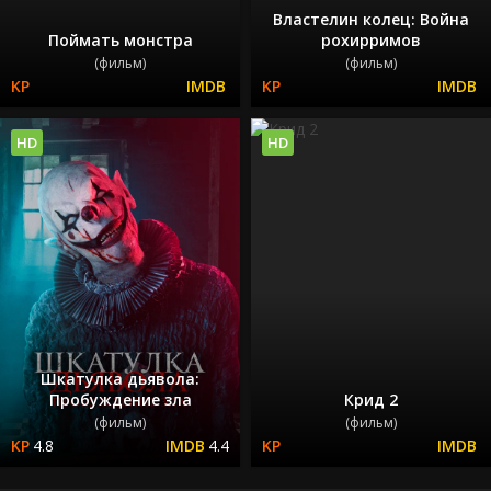
Властелин колец: Война
Поймать монстра
рохирримов
(фильм)
(фильм)
HD
HD
Шкатулка дьявола:
Пробуждение зла
Крид 2
(фильм)
(фильм)
4.8
4.4