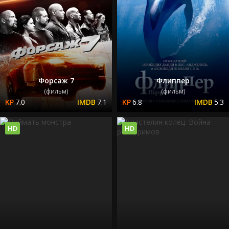
Форсаж 7
Флиппер
(фильм)
(фильм)
7.0
7.1
6.8
5.3
HD
HD