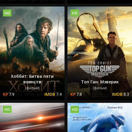
HD
HD
Хоббит: Битва пяти
воинств
Топ Ган: Мэверик
(фильм)
(фильм)
7.9
7.4
7.8
8.3
HD
HD