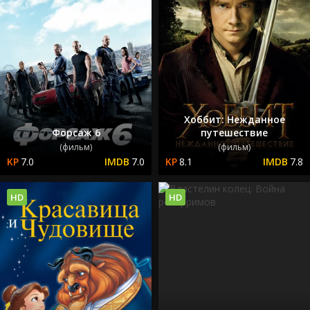
Хоббит: Нежданное
Форсаж 6
путешествие
(фильм)
(фильм)
7.0
7.0
8.1
7.8
HD
HD